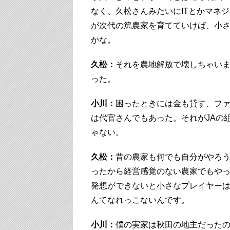
なく、久松さんみたいにITとかマネ
が次代の篤農家を育てていけば、小
かな。
久松：
それを農地解放で壊しちゃい
った。
小川：
困ったときには金も貸す、フ
は代官さんでもあった。それがJAの
ゃない。
久松：
昔の農家も何でも自分がやろ
ったから経営感覚のない農家でもや
発想ができないと小さなプレイヤー
んてなれっこないんです。
小川：
僕の実家は秋田の地主だった