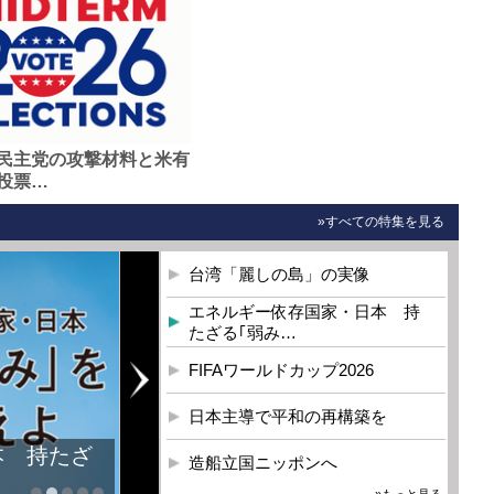
民主党の攻撃材料と米有
投票…
»すべての特集を見る
台湾「麗しの島」の実像
エネルギー依存国家・日本 持
たざる｢弱み…
FIFAワールドカップ2026
日本主導で平和の再構築を
本 持たざ
造船立国ニッポンへ
»もっと見る