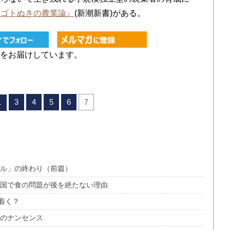
イゴトぬきの農業論』
(新潮新書)がある。
をお届けしています。
3
4
5
6
7
へ
デル」の終わり（前篇）
中国で食の問題が後を絶たない理由
着く？
判のナンセンス