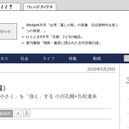
Wedge8月号『台湾「麗しの島」の実像 日台新時代を拓く「3
つの視座」』
お知らせ
ひととき8月号『京都 2と5の物語』
新刊書籍『飛鳥・藤原に隠された古代宮都の謎』
ジネス
社会
ライフ
特集
動画
2015年5月29日
篇）
小さく」を「強く」する 小川孔輔×久松達央
刷画面