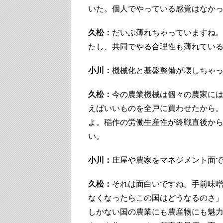
いた。個人でやっている感覚はなか
久松：
だいぶ薄れちゃっていますね
たし、共同でやる合理性も薄れてい
小川：
機械化と基盤整備が壊しちゃ
久松：
今の農業機械は個々の農家には
えばいいものを全戸に買わせたから
よ。稲作の労働生産性が終戦直後から
い。
小川：
庄屋や農家をマネジメント面
久松：
それは面白いですね。手前味
なくなったらこの国はどうなるのさ
しかない国の農業にも農産物にも魅