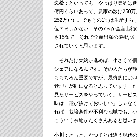
久松：
といっても、やっぱり集約は進ん
億円くらいあって、農家の数は250
252万戸）。でもその1割は生産すら
位７％しかない。その7％が全産出額
も15％で、それで全産出額の8割な
されていくと思います。
それだけ集約が進めば、小さくて個性
シェアになるんです。その人たちが
ももちろん重要ですが、最終的にはCRM（Cust
管理）が肝になると思っています。
見たサービスをやっていく。サービ
味は「飛び抜けておいしい」じゃな
れば、栽培条件が不利な地域でも、
こういう余地がたくさんあると思い
小川：
きっと、かつてとは違う現代