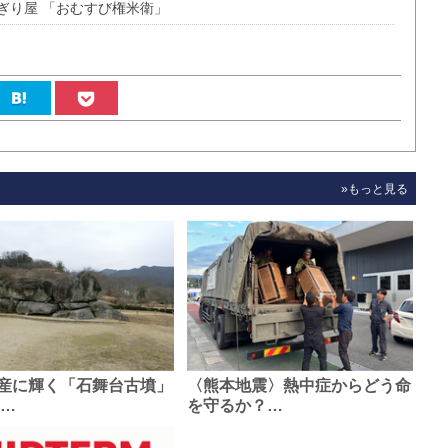
にぎり屋 「おむすび権米衛」
»もっと見る
産に輝く「石舞台古墳」
〈熊本地震〉熱中症からどう命
0…
を守るか？…