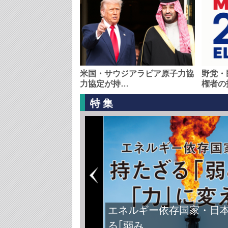
米国・サウジアラビア原子力協
野党・
力協定が持…
権者の
特集
エネルギー依存国家・日
る｢弱み…