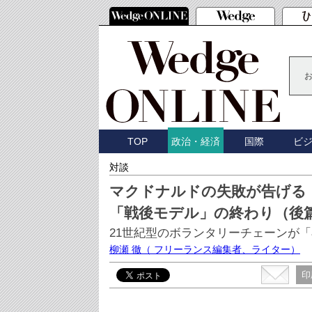
TOP
国際
ビ
政治・経済
対談
マクドナルドの失敗が告げる
「戦後モデル」の終わり（後
21世紀型のボランタリーチェーンが「
柳瀬 徹
（ フリーランス編集者、ライター）
印