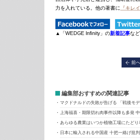
力を入れている。他の著書に
『キレ
▲「WEDGE Infinity」の
新着記事
など
前
編集部おすすめの関連記事
マクドナルドの失敗が告げる 「戦後モ
上海福喜・期限切れ肉事件以降も多発 
あらゆる農業はいつか植物工場にたどり
日本に輸入される中国産 十把一絡げ批