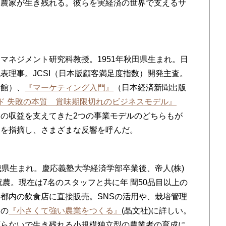
い農家が生き残れる。彼らを実経済の世界で支えるサ
。
マネジメント研究科教授。1951年秋田県生まれ。日
表理事。JCSI（日本版顧客満足度指数）開発主査。
学館）、
『マーケティング入門』
（日本経済新聞出版
ド 失敗の本質 賞味期限切れのビジネスモデル』
の収益を支えてきた2つの事業モデルのどちらもが
とを指摘し、さまざまな反響を呼んだ。
茨城県生まれ。慶応義塾大学経済学部卒業後、帝人(株)
就農。現在は7名のスタッフと共に年 間50品目以上の
都内の飲食店に直接販売。SNSの活用や、栽培管理
刊の
『小さくて強い農業をつくる』
(晶文社)に詳しい。
頼らないで生き残れる小規模独立型の農業者の育成に