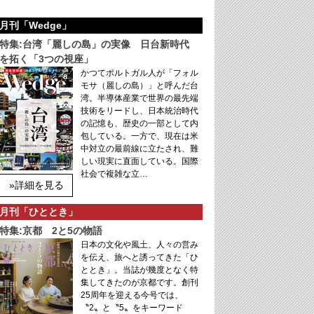
月刊「Wedge」
特集:台湾「麗しの島」の実像 日台新時代
を拓く「3つの視座」
かつてポルトガル人が「フォル
モサ（麗しの島）」と呼んだ台
湾。半導体産業で世界の最先端
技術をリードし、日本統治時代
の記憶も、歴史の一部として内
包している。一方で、現在は米
中対立の最前線に立たされ、難
しい現実に直面している。国際
社会で複雑な立…
»詳細を見る
月刊「ひととき」
特集:京都 2と5の物語
日本の文化や風土、人々の営み
を伝え、旅へと誘ってきた「ひ
ととき」。当誌が幾度となく特
集してきたのが京都です。創刊
25周年を迎える今号では、
〝2〟と〝5〟をキーワード