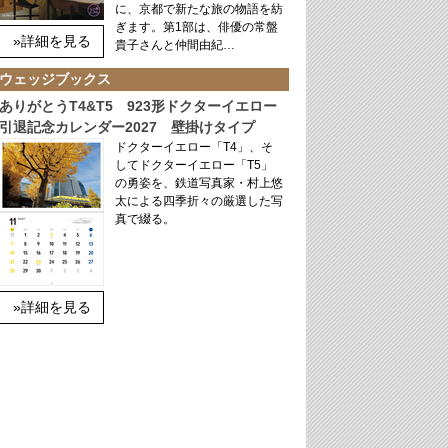
に、京都で新たな旅の物語を紡
ぎます。第1部は、俳優の常盤
»詳細を見る
貴子さんと仲間由紀…
ウェッジブックス
ありがとうT4&T5 923形ドクターイエロー
引退記念カレンダー2027 壁掛けタイプ
ドクターイエロー「T4」、そ
してドクターイエロー「T5」
の勇姿を、鉄道写真家・村上悠
太による四季折々の厳選した写
真で綴る。
»詳細を見る