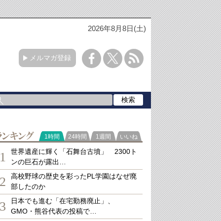
2026年8月8日(土)
メルマガ登録
ランキング
1時間
24時間
1週間
いいね
世界遺産に輝く「石舞台古墳」 2300ト
1
ンの巨石が露出…
高校野球の歴史を彩ったPL学園はなぜ廃
2
部したのか
日本でも進む「在宅勤務廃止」、
3
GMO・熊谷代表の投稿で…