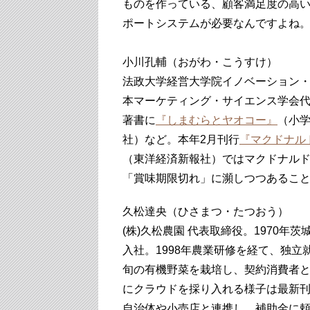
ものを作っている、顧客満足度の高
ポートシステムが必要なんですよね
小川孔輔（おがわ・こうすけ）
法政大学経営大学院イノベーション・
本マーケティング・サイエンス学会代
著書に
『しまむらとヤオコー』
（小
社）など。本年2月刊行
『マクドナル
（東洋経済新報社）ではマクドナルド
「賞味期限切れ」に瀕しつつあるこ
久松達央（ひさまつ・たつおう）
(株)久松農園 代表取締役。1970年
入社。1998年農業研修を経て、独立
旬の有機野菜を栽培し、契約消費者と
にクラウドを採り入れる様子は最新
自治体や小売店と連携し、補助金に