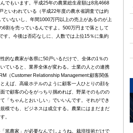
でもいます。平成25年の農業総生産額は8兆4668
万戸といわれている（平成22年度の農水省調査では約
していないし、年間1000万円以上の売上があるのが上
の6割を売っているんですよ。500万円まで落として
んです。今後は否応なしに、人数では上位15％に集約
的な農家が各県に50戸いるだけで、全体の1％の
輝いていると、業界全体が変わる。士業の人との連携
omer Relationship Management:顧客関係
たとえば、高級ホテルのように顧客一人ひとりの顔を
ス面で顧客の心をがっちり掴めれば、野菜そのものの
くて「ちゃんとおいしい」でいいんです。それができ
小規模でも、ビジネスは成立する。農業にはまだまだ
ます。
の「篤農家」が必要なんでしょうね。栽培技術だけで