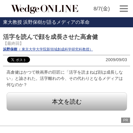
8/7(金)
東大教授 浜野保樹が語るメディアの革命
活字を読んで顔を成長させた高倉健
【最終回】
浜野保樹
（ 東京大学大学院新領域創成科学研究科教授）
2009/09/03
高倉健はかつて映画界の巨匠に「活字を読まねば顔は成長しな
い」と諭された。活字離れの今、その代わりとなるメディアは
何なのか？
本文を読む
PR