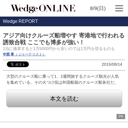
8/9(日)
Wedge REPORT
アジア向けクルーズ船増やす 寄港地で行われる
誘致合戦 ここでも博多が強い！
1泊に換算すると1万5000円から安いのでは1万円を切るものも
中西 享
（ ジャーナリスト）
2015/08/14
大型のクルーズ船に乗って1、2週間旅するクルーズ観光が人気
を集めている。その火つけ役は外国船籍のクルーズ船各社だ。
本文を読む
PR