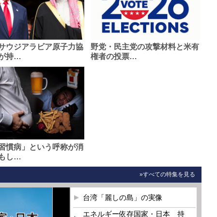
サウジアラビア原子力協
野党・民主党の攻撃材料と米有
が持…
権者の投票…
習慣病」という呼称が消
もし…
»すべての特集を見る
台湾「麗しの島」の実像
エネルギー依存国家・日本 持