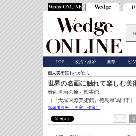
TOP
政治・経済
国際
ビ
個人美術館ものがたり
世界の名画に触れて楽しむ美
泰西名画の原寸図書館
（『大塚国際美術館』徳島県鳴門市）
赤瀬川原平
（ 画家、作家）
印