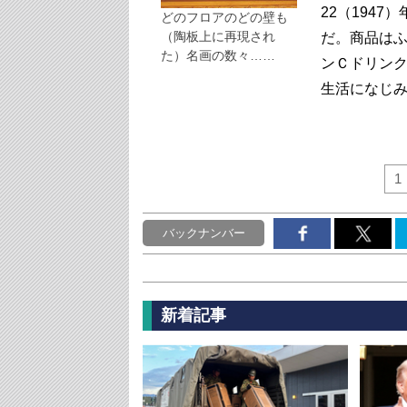
22（1947
どのフロアのどの壁も
（陶板上に再現され
だ。商品は
た）名画の数々……
ンＣドリン
生活になじ
1
バックナンバー
新着記事