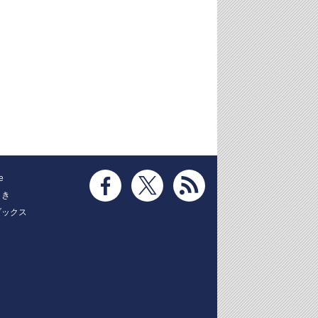
e
とき
ブックス