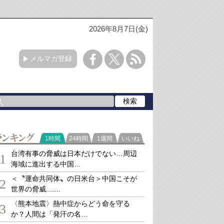
2026年8月7日(金)
メルマガ登録
ランキング
1時間
24時間
1週間
いいね
台湾有事の脅威は日本だけでない…周辺
1
海域に進出する中国…
＜〝運命共同体〟の日米台＞中国こそが
2
世界の脅威....…
〈熊本地震〉熱中症からどう命を守る
3
か？人間は「発汗の名…