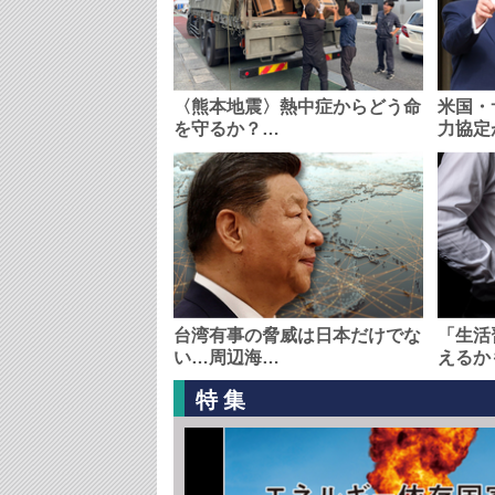
〈熊本地震〉熱中症からどう命
米国・
を守るか？…
力協定
台湾有事の脅威は日本だけでな
「生活
い…周辺海…
えるか
特集