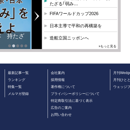
たざる｢弱み…
FIFAワールドカップ2026
日本主導で平和の再構築を
本 持たざ
造船立国ニッポンへ
»もっと見る
最新記事一覧
会社案内
月刊Wedg
ランキング
採用情報
月刊ひと
特集一覧
著作権について
ウェッジ
メルマガ登録
プライバシーポリシーについて
特定商取引法に基づく表示
広告のご案内
お問い合わせ