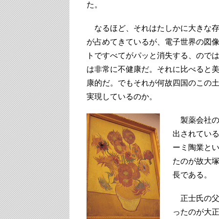
た。
なるほど、それはたしかに大きな存
が占めてきているが、電子世界の図
トですべてがパッと消失する、ので
は非常に不健康だ。それに比べると
康的だ。でもそれが何故四国のこの
実現しているのか。
製薬会社の
出されてい
ーミ陶業と
たのが故大
長である。
正士氏の父
ったのが大正