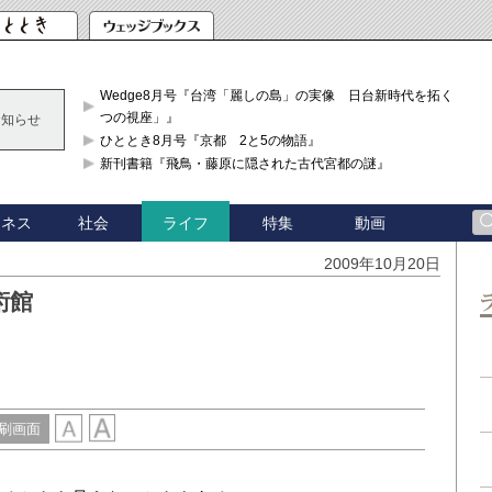
Wedge8月号『台湾「麗しの島」の実像 日台新時代を拓く「3
つの視座」』
お知らせ
ひととき8月号『京都 2と5の物語』
新刊書籍『飛鳥・藤原に隠された古代宮都の謎』
ジネス
社会
特集
動画
ライフ
2009年10月20日
術館
刷画面