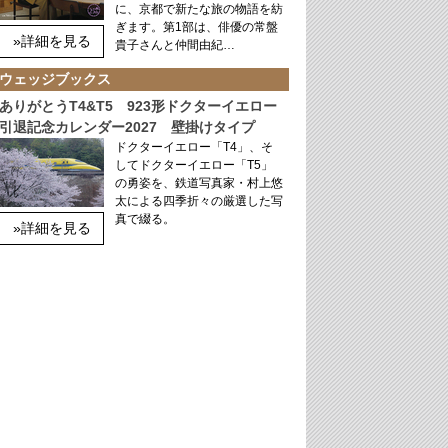
に、京都で新たな旅の物語を紡
ぎます。第1部は、俳優の常盤
»詳細を見る
貴子さんと仲間由紀…
ウェッジブックス
ありがとうT4&T5 923形ドクターイエロー
引退記念カレンダー2027 壁掛けタイプ
ドクターイエロー「T4」、そ
してドクターイエロー「T5」
の勇姿を、鉄道写真家・村上悠
太による四季折々の厳選した写
真で綴る。
»詳細を見る