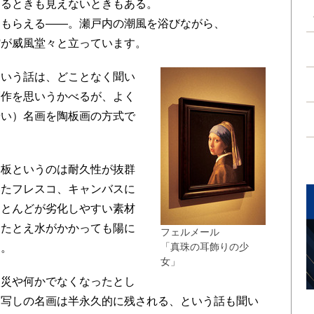
えるときも見えないときもある。
てもらえる――。瀬戸内の潮風を浴びながら、
館が威風堂々と立っています。
いう話は、どことなく聞い
創作を思いうかべるが、よく
せい）名画を陶板画の方式で
板というのは耐久性が抜群
いたフレスコ、キャンバスに
ほとんどが劣化しやすい素材
、たとえ水がかかっても陽に
フェルメール
「真珠の耳飾りの少
る。
女」
災や何かでなくなったとし
き写しの名画は半永久的に残される、という話も聞い