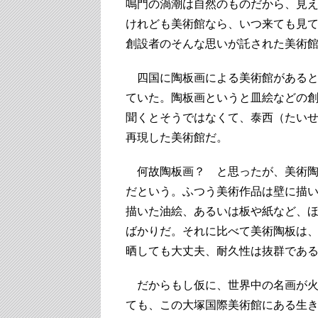
鳴門の渦潮は自然のものだから、見
けれども美術館なら、いつ来ても見
創設者のそんな思いが託された美術
四国に陶板画による美術館があると
ていた。陶板画というと皿絵などの
聞くとそうではなくて、泰西（たい
再現した美術館だ。
何故陶板画？ と思ったが、美術陶
だという。ふつう美術作品は壁に描
描いた油絵、あるいは板や紙など、
ばかりだ。それに比べて美術陶板は
晒しても大丈夫、耐久性は抜群であ
だからもし仮に、世界中の名画が火
ても、この大塚国際美術館にある生