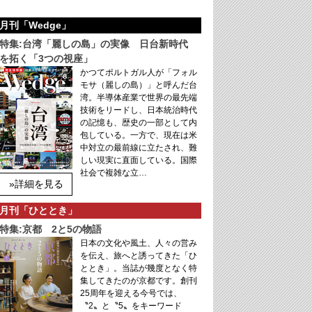
月刊「Wedge」
特集:台湾「麗しの島」の実像 日台新時代
を拓く「3つの視座」
かつてポルトガル人が「フォル
モサ（麗しの島）」と呼んだ台
湾。半導体産業で世界の最先端
技術をリードし、日本統治時代
の記憶も、歴史の一部として内
包している。一方で、現在は米
中対立の最前線に立たされ、難
しい現実に直面している。国際
社会で複雑な立…
»詳細を見る
月刊「ひととき」
特集:京都 2と5の物語
日本の文化や風土、人々の営み
を伝え、旅へと誘ってきた「ひ
ととき」。当誌が幾度となく特
集してきたのが京都です。創刊
25周年を迎える今号では、
〝2〟と〝5〟をキーワード