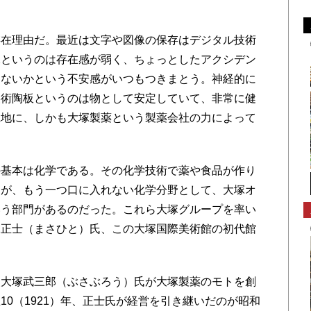
在理由だ。最近は文字や図像の保存はデジタル技術
像というのは存在感が弱く、ちょっとしたアクシデン
はないかという不安感がいつもつきまとう。神経的に
美術陶板というのは物として安定していて、非常に健
土地に、しかも大塚製薬という製薬会社の力によって
基本は化学である。その化学技術で薬や食品が作り
るが、もう一つ口に入れない化学分野として、大塚オ
いう部門があるのだった。これら大塚グループを率い
塚正士（まさひと）氏、この大塚国際美術館の初代館
大塚武三郎（ぶさぶろう）氏が大塚製薬のモトを創
10（1921）年、正士氏が経営を引き継いだのが昭和