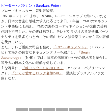
ピーター・バラカン（Barakan, Peter）
ブロードキャスター、音楽評論家。
1951年ロンドン生まれ。1974年、レコードショップで働いていたと
き、日本の音楽出版社の求人に応じて来日。6年後、YMOのマネジメ
ント事務所に 転職し、YMOの海外コーディネイションや楽曲の英補
作詞を担当した。その後は独立し、テレビやラジオの音楽番組パーソ
ナリティを数多くつとめ、その選曲 センスは音楽ファンから高い評価
を受けている。
また、テレビ番組の司会も務め、
「CBSドキュメント」
（TBSテレ
ビ）で海外の良質なドキュメンタリーを紹介し、
「Begin
Japanology」
（NHK）では、日本の伝統文化やその継承者を紹介し、
等身大の日本文化への理解を促している。
主な著書に、
『魂（ソウル）のゆくえ』
（アルテス・パブリッシン
グ）、
『ぼくが愛するロック名盤240』
（講談社プラスアルファ文
庫）など。