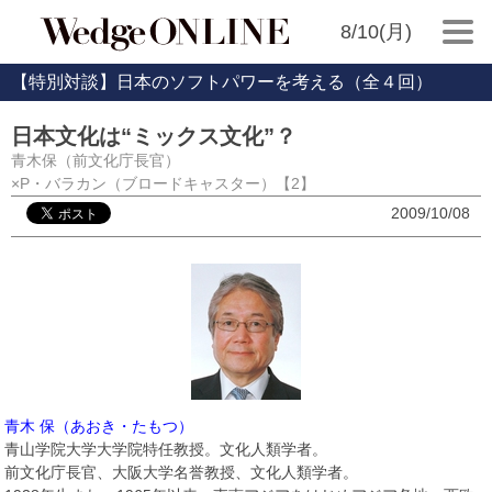
8/10(月)
【特別対談】日本のソフトパワーを考える（全４回）
日本文化は“ミックス文化”？
青木保（前文化庁長官）
×P・バラカン（ブロードキャスター）【2】
2009/10/08
青木 保（あおき・たもつ）
青山学院大学大学院特任教授。文化人類学者。
前文化庁長官、大阪大学名誉教授、文化人類学者。