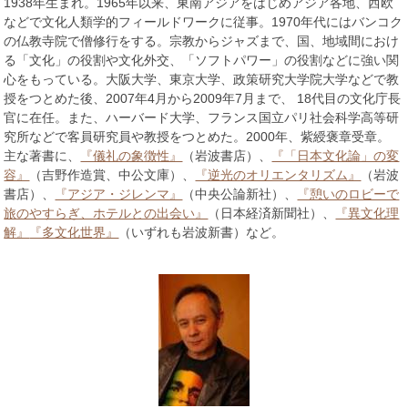
1938年生まれ。1965年以来、東南アジアをはじめアジア各地、西欧
などで文化人類学的フィールドワークに従事。1970年代にはバンコク
の仏教寺院で僧修行をする。宗教からジャズまで、国、地域間におけ
る「文化」の役割や文化外交、「ソフトパワー」の役割などに強い関
心をもっている。大阪大学、東京大学、政策研究大学院大学などで教
授をつとめた後、2007年4月から2009年7月まで、 18代目の文化庁長
官に在任。また、ハーバード大学、フランス国立パリ社会科学高等研
究所などで客員研究員や教授をつとめた。2000年、紫綬褒章受章。
主な著書に、
『儀礼の象徴性』
（岩波書店）、
『「日本文化論」の変
容』
（吉野作造賞、中公文庫）、
『逆光のオリエンタリズム』
（岩波
書店）、
『アジア・ジレンマ』
（中央公論新社）、
『憩いのロビーで
旅のやすらぎ、ホテルとの出会い』
（日本経済新聞社）、
『異文化理
解』
『多文化世界』
（いずれも岩波新書）など。