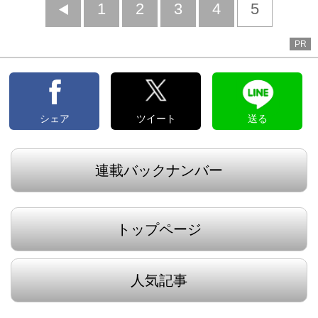
前
1
2
3
4
5
へ
PR
シェア
ツイート
送る
連載バックナンバー
トップページ
人気記事