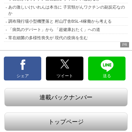
あの激しいけいれんは本当に 子宮頸がんワクチンの副反応なの
か
調布飛行場小型機墜落と 村山庁舎BSL-4稼働から考える
「病気のデパート」から 「超健康おたく」への道
常在細菌の多様性喪失が 現代の疫病を生む
PR
シェア
ツイート
送る
連載バックナンバー
トップページ