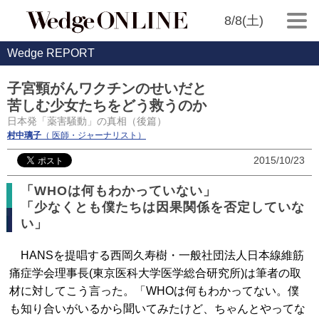
8/8(土)
Wedge REPORT
子宮頸がんワクチンのせいだと
苦しむ少女たちをどう救うのか
日本発「薬害騒動」の真相（後篇）
村中璃子
（ 医師・ジャーナリスト）
2015/10/23
「WHOは何もわかっていない」
「少なくとも僕たちは因果関係を否定していな
い」
HANSを提唱する西岡久寿樹・一般社団法人日本線維筋
痛症学会理事長(東京医科大学医学総合研究所)は筆者の取
材に対してこう言った。「WHOは何もわかってない。僕
も知り合いがいるから聞いてみたけど、ちゃんとやってな