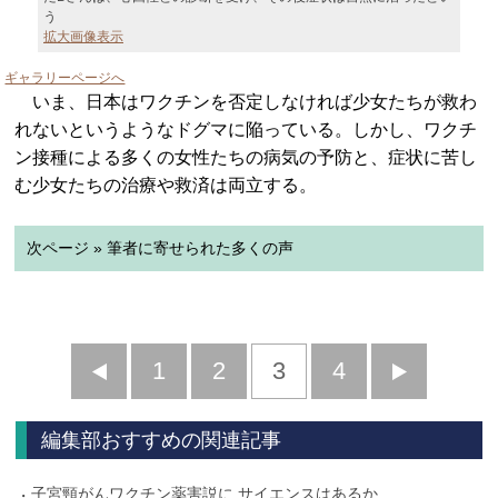
う
拡大画像表示
ギャラリーページへ
いま、日本はワクチンを否定しなければ少女たちが救わ
れないというようなドグマに陥っている。しかし、ワクチ
ン接種による多くの女性たちの病気の予防と、症状に苦し
む少女たちの治療や救済は両立する。
次ページ » 筆者に寄せられた多くの声
前
1
2
3
4
次
へ
へ
編集部おすすめの関連記事
子宮頸がんワクチン薬害説に サイエンスはあるか