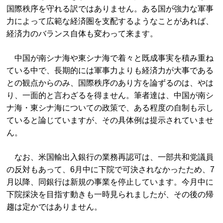
国際秩序を守れる訳ではありません。ある国が強力な軍事
力によって広範な経済圏を支配するようなことがあれば、
経済力のバランス自体も変わって来ます。
中国が南シナ海や東シナ海で着々と既成事実を積み重ね
ている中で、長期的には軍事力よりも経済力が大事である
との観点からのみ、国際秩序のあり方を論ずるのは、やは
り、一面的と言わざるを得ません。筆者達は、中国が南シ
ナ海・東シナ海についての政策で、ある程度の自制も示し
ていると論じていますが、その具体例は提示されていませ
ん。
なお、米国輸出入銀行の業務再認可は、一部共和党議員
の反対もあって、6月中に下院で可決されなかったため、7
月以降、同銀行は新規の事業を停止しています。今月中に
下院採決を目指す動きも一時見られましたが、その後の帰
趨は定かではありません。