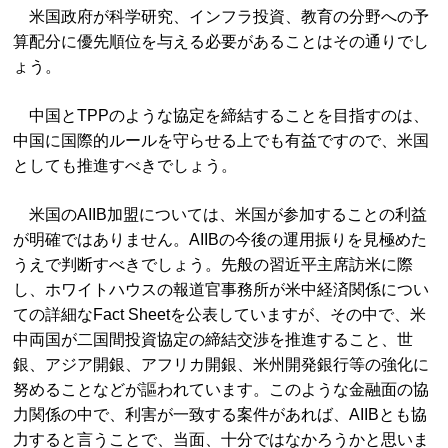
米国政府が科学研究、インフラ投資、教育の分野への予
算配分に優先順位を与える必要があることはその通りでし
ょう。
中国とTPPのような協定を締結することを目指すのは、
中国に国際的ルールを守らせる上でも有益ですので、米国
としても推進すべきでしょう。
米国のAIIB加盟については、米国が参加することの利益
が明確ではありません。AIIBの今後の運用振りを見極めた
うえで判断すべきでしょう。先般の習近平主席訪米に際
し、ホワイトハウスの報道官事務所が米中経済関係につい
ての詳細なFact Sheetを公表していますが、その中で、米
中両国が二国間投資協定の締結交渉を推進すること、世
銀、アジア開銀、アフリカ開銀、米州開発銀行等の強化に
努めることなどが謳われています。このような金融面の協
力関係の中で、利害が一致する案件があれば、AIIBとも協
力すると言うことで、当面、十分ではなかろうかと思いま