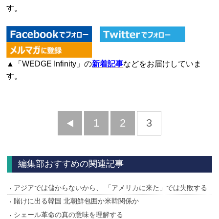
す。
▲「WEDGE Infinity」の
新着記事
などをお届けしていま
す。
前
1
2
3
へ
編集部おすすめの関連記事
アジアでは儲からないから、 「アメリカに来た」では失敗する
賭けに出る韓国 北朝鮮包囲か米韓関係か
シェール革命の真の意味を理解する