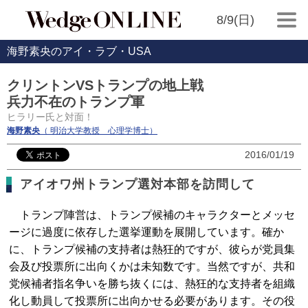
8/9(日)
海野素央のアイ・ラブ・USA
クリントンVSトランプの地上戦
兵力不在のトランプ軍
ヒラリー氏と対面！
海野素央
（ 明治大学教授 心理学博士）
2016/01/19
アイオワ州トランプ選対本部を訪問して
トランプ陣営は、トランプ候補のキャラクターとメッセ
ージに過度に依存した選挙運動を展開しています。確か
に、トランプ候補の支持者は熱狂的ですが、彼らが党員集
会及び投票所に出向くかは未知数です。当然ですが、共和
党候補者指名争いを勝ち抜くには、熱狂的な支持者を組織
化し動員して投票所に出向かせる必要があります。その役