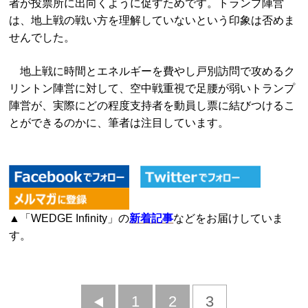
者が投票所に出向くように促すためです。トランプ陣営
は、地上戦の戦い方を理解していないという印象は否めま
せんでした。
地上戦に時間とエネルギーを費やし戸別訪問で攻めるク
リントン陣営に対して、空中戦重視で足腰が弱いトランプ
陣営が、実際にどの程度支持者を動員し票に結びつけるこ
とができるのかに、筆者は注目しています。
▲「WEDGE Infinity」の
新着記事
などをお届けしていま
す。
前
1
2
3