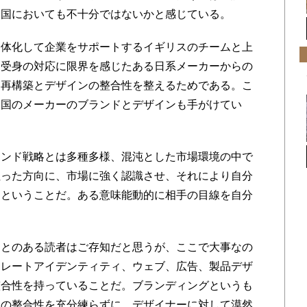
中国においても不十分ではないかと感じている。
体化して企業をサポートするイギリスのチームと上
な受身の対応に限界を感じたある日系メーカーからの
、再構築とデザインの整合性を整えるためである。こ
中国のメーカーのブランドとデザインも手がけてい
ンド戦略とは多種多様、混沌とした市場環境の中で
狙った方向に、市場に強く認識させ、それにより自分
るということだ。ある意味能動的に相手の目線を自分
とのある読者はご存知だと思うが、ここで大事なの
ポレートアイデンティティ、ウェブ、広告、製品デザ
整合性を持っていることだ。ブランディングというも
この整合性を充分練らずに、デザイナーに対して漠然