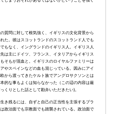
れてしまうおそれがあるではないかということを強く
略
の質問に対して根気強く、イギリスの文化背景から
くれた。彼はスコットランドのスコットランド人でも
人でもなく、イングランドのイギリス人。イギリス人
祖先は主にドイツ、フランス、イタリアからイギリス
そもそもが混血と。イギリスのロイヤルファミリーは
シアやスペインなどの血も混じっている。因みにアイ
北欧から渡ってきたケルト族でアングロサクソンとは
基本的な事もよくは知らなかった（この辺の内容は厳
っくりとした話として勘弁いただきたい)。
生き残るには、自ずと自己の正当性を主張するブラ
ウは政治面でも宗教面でも踏襲されている。政治面で