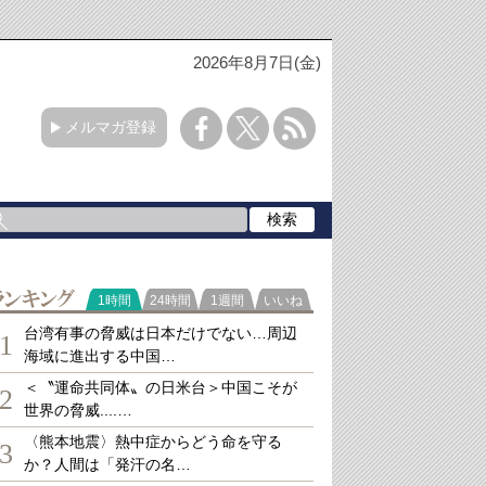
2026年8月7日(金)
メルマガ登録
ランキング
1時間
24時間
1週間
いいね
台湾有事の脅威は日本だけでない…周辺
1
海域に進出する中国…
＜〝運命共同体〟の日米台＞中国こそが
2
世界の脅威....…
〈熊本地震〉熱中症からどう命を守る
3
か？人間は「発汗の名…