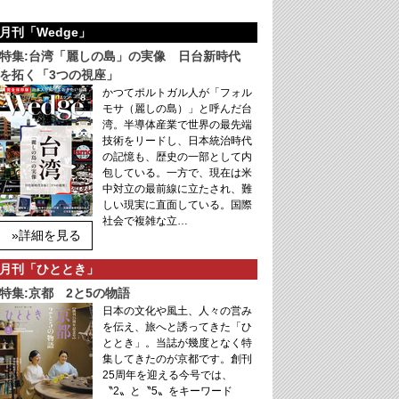
月刊「Wedge」
特集:台湾「麗しの島」の実像 日台新時代
を拓く「3つの視座」
かつてポルトガル人が「フォル
モサ（麗しの島）」と呼んだ台
湾。半導体産業で世界の最先端
技術をリードし、日本統治時代
の記憶も、歴史の一部として内
包している。一方で、現在は米
中対立の最前線に立たされ、難
しい現実に直面している。国際
社会で複雑な立…
»詳細を見る
月刊「ひととき」
特集:京都 2と5の物語
日本の文化や風土、人々の営み
を伝え、旅へと誘ってきた「ひ
ととき」。当誌が幾度となく特
集してきたのが京都です。創刊
25周年を迎える今号では、
〝2〟と〝5〟をキーワード