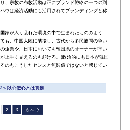
あり、宗教の布教活動は正にブランド戦略の一つの到
ウハウは経済活動にも活用されてブランディングと称
国家が入り乱れた環境の中で生まれたもののよう
いても、中国大陸に隣接し、古代から多民族間の争い
国の企業や、日本においても韓国系のオーナーが率い
が上手く見えるのも頷ける。(政治的にも日本が韓国
いるのもこうしたセンスと無関係ではないと感じてい
 » 以心伝心とは真逆
2
3
次へ