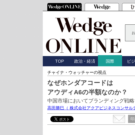
TOP
政治・経済
ビ
国際
チャイナ・ウォッチャーの視点
なぜホンダアコードは
アウディA6の半額なのか？
中国市場においてブランディング戦略
高田勝巳
（ 株式会社アクアビジネスコンサル
印