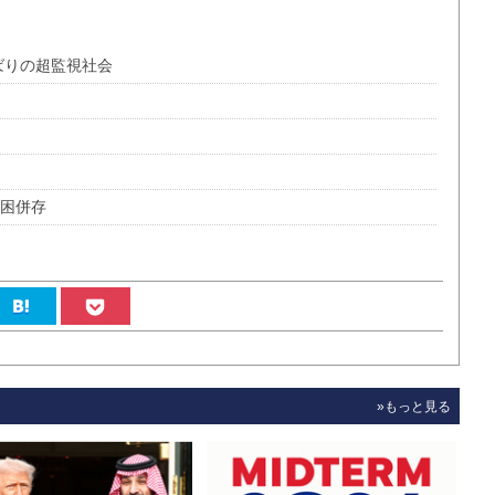
ばりの超監視社会
貧困併存
»もっと見る