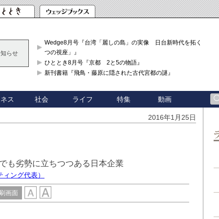
Wedge8月号『台湾「麗しの島」の実像 日台新時代を拓く「3
つの視座」』
お知らせ
ひととき8月号『京都 2と5の物語』
新刊書籍『飛鳥・藤原に隠された古代宮都の謎』
ジネス
社会
ライフ
特集
動画
2016年1月25日
でも劣勢に立ちつつある日本企業
ティング代表）
刷画面