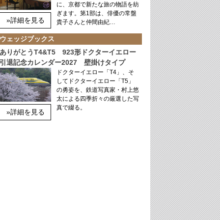
に、京都で新たな旅の物語を紡
ぎます。第1部は、俳優の常盤
»詳細を見る
貴子さんと仲間由紀…
ウェッジブックス
ありがとうT4&T5 923形ドクターイエロー
引退記念カレンダー2027 壁掛けタイプ
ドクターイエロー「T4」、そ
してドクターイエロー「T5」
の勇姿を、鉄道写真家・村上悠
太による四季折々の厳選した写
真で綴る。
»詳細を見る