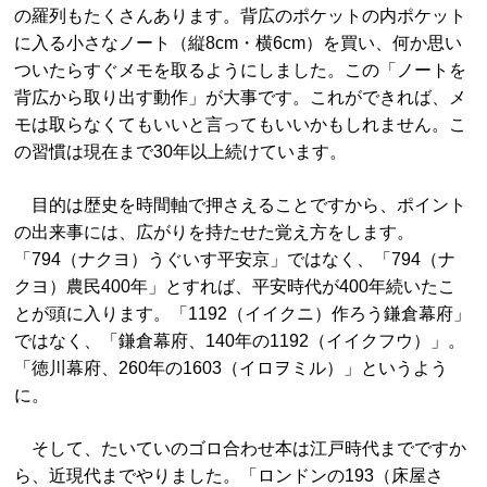
の羅列もたくさんあります。背広のポケットの内ポケット
に入る小さなノート（縦8cm・横6cm）を買い、何か思い
ついたらすぐメモを取るようにしました。この「ノートを
背広から取り出す動作」が大事です。これができれば、メ
モは取らなくてもいいと言ってもいいかもしれません。こ
の習慣は現在まで30年以上続けています。
目的は歴史を時間軸で押さえることですから、ポイント
の出来事には、広がりを持たせた覚え方をします。
「794（ナクヨ）うぐいす平安京」ではなく、「794（ナ
クヨ）農民400年」とすれば、平安時代が400年続いたこ
とが頭に入ります。「1192（イイクニ）作ろう鎌倉幕府」
ではなく、「鎌倉幕府、140年の1192（イイクフウ）」。
「徳川幕府、260年の1603（イロヲミル）」というよう
に。
そして、たいていのゴロ合わせ本は江戸時代までですか
ら、近現代までやりました。「ロンドンの193（床屋さ