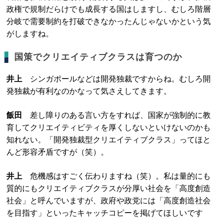
政権で規制だらけでも成長する国はしますし、むしろ階層
分岐で需要制約を打破できなかったんじゃないかという気
がしますね。
国策でクリエイティブクラスは育つのか
井上
シンガポールなどは開発独裁ですからね。むしろ開
発独裁が有利なのかなって気さえしてきます。
飯田
差し障りのある言い方をすれば、国家が強制的に教
育してクリエイティビティを厚くしないといけないのかも
知れない。「開発独裁型クリエイティブクラス」ってほと
んど形容矛盾ですが（笑）。
井上
危機感はすごく伝わりますね（笑）。私は量的にも
質的にもクリエイティブクラスが分厚い社会を「高度創造
社会」と呼んでいますが、政府や政党には「高度創造社会
を目指す」といったキャッチコピーを掲げてほしいです