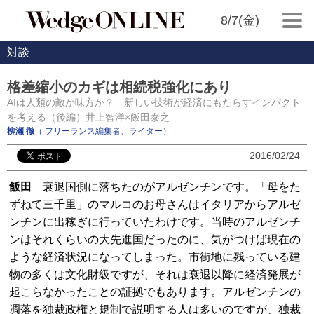
8/7(金)
対談
格差縮小のカギは相続税強化にあり
AIは人類の敵か味方か？ 新しい技術が経済にもたらすインパクト
を考える（後編）井上智洋×飯田泰之
柳瀬 徹
（ フリーランス編集者、ライター）
2016/02/24
飯田
衰退国側に落ちたのがアルゼンチンです。「母をた
ずねて三千里」のマルコのお母さんはイタリアからアルゼ
ンチンに出稼ぎに行っていたわけです。当時のアルゼンチ
ンはそれくらいの大先進国だったのに、気がつけば現在の
ような経済状況になってしまった。市街地に残っている建
物の多くは文化財級ですが、それは衰退以降に経済発展が
起こらなかったことの証拠でもあります。アルゼンチンの
凋落を独裁政権と規制で説明する人は多いのですが、独裁