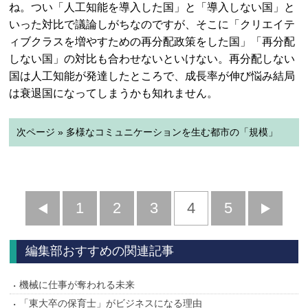
ね。つい「人工知能を導入した国」と「導入しない国」と
いった対比で議論しがちなのですが、そこに「クリエイテ
ィブクラスを増やすための再分配政策をした国」「再分配
しない国」の対比も合わせないといけない。再分配しない
国は人工知能が発達したところで、成長率が伸び悩み結局
は衰退国になってしまうかも知れません。
次ページ » 多様なコミュニケーションを生む都市の「規模」
前
1
2
3
4
5
へ
へ
編集部おすすめの関連記事
機械に仕事が奪われる未来
「東大卒の保育士」がビジネスになる理由