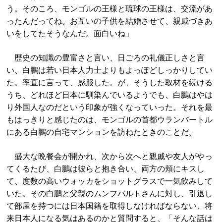
う。そのころ、モンゴルの王様と琉球の王様は、交流があ
ったんだってね。お互いの子供を結婚させて、親戚づきあ
いをしてたそうなんだ。面白いね」
歴史の知識の豊富さと言い、日ごろの礼儀正しさと言
い、白鵬は若い日本人力士よりもよっぽどしっかりしてい
た。率直に言って、感服した。が、そうした取材を続ける
うち、どれほど日本に馴染んでいるようでも、白鵬はやは
り外国人なのだという印象が強くなっていった。それを最
もはっきりと感じたのは、モンゴルの首都ウランバートル
にある白鵬の自宅マンションを訪ねたときのことだ。
盛大な晩餐会が開かれ、次から次へと親戚や友人がやっ
てくるたび、白鵬は彼らと抱き合い、両方の頬にキスし
て、度数の高いウォッカをショットグラスで一気飲みして
いた。その白鵬と父親のムンフバルトさんに対し、引退し
て部屋を持つには日本国籍を取得しなければならない、将
来日本人になる気はあるのかと質問すると、「そんな話は