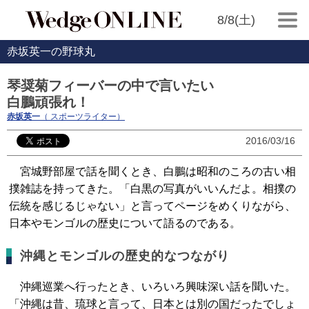
8/8(土)
赤坂英一の野球丸
琴奨菊フィーバーの中で言いたい
白鵬頑張れ！
赤坂英一
（ スポーツライター）
2016/03/16
宮城野部屋で話を聞くとき、白鵬は昭和のころの古い相
撲雑誌を持ってきた。「白黒の写真がいいんだよ。相撲の
伝統を感じるじゃない」と言ってページをめくりながら、
日本やモンゴルの歴史について語るのである。
沖縄とモンゴルの歴史的なつながり
沖縄巡業へ行ったとき、いろいろ興味深い話を聞いた。
「沖縄は昔、琉球と言って、日本とは別の国だったでしょ