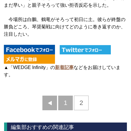
まだ早い」と親子そろって強い拒否反応を示した。
今場所は白鵬、鶴竜がそろって初日に土。彼らが終盤の
勝負どころ、琴奨菊戦に向けてどのように巻き返すのか、
注目したい。
▲「WEDGE Infinity」の
新着記事
などをお届けしていま
す。
前
1
2
へ
編集部おすすめの関連記事