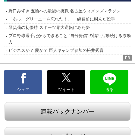
野口みずき 五輪への最後の挑戦 名古屋ウィメンズマラソン
「あっ、グリーニーを忘れた！」 練習前に叫んだ投手
琴奨菊の初優勝 スポーツ界大逆転にみた夢
プロ野球選手だからできること “自分発信”の福祉活動続ける原動
力
ビジネスか？ 愛か？ 巨人キャンプ参加の松井秀喜
PR
シェア
ツイート
送る
連載バックナンバー