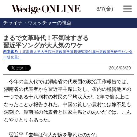
8/7(金)
チャイナ・ウォッチャーの視点
まるで文革時代！不気味すぎる
習近平ソングが大人気のワケ
西本紫乃
（ 北海道大学大学院公共政策学連携研究部付属公共政策学研究センタ
ー研究員）
2016/03/29
今年の全人代では湖南省の代表団の政治工作報告では、
湖南省の代表者から習近平主席に対し、省内の極貧地区の
一つである十八洞村の村民の平均収入が、2年で倍以上に
なったことが報告された。中国の貧しい農村では嫁不足も
深刻で、湖南省の代表者と国家主席とのあいだでは、こん
なやりとりもあった。
習近平「去年は何人が嫁を娶れたのか?」