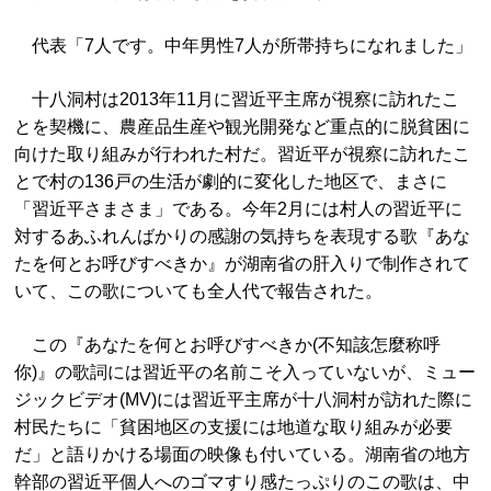
代表「7人です。中年男性7人が所帯持ちになれました」
十八洞村は2013年11月に習近平主席が視察に訪れたこ
とを契機に、農産品生産や観光開発など重点的に脱貧困に
向けた取り組みが行われた村だ。習近平が視察に訪れたこ
とで村の136戸の生活が劇的に変化した地区で、まさに
「習近平さまさま」である。今年2月には村人の習近平に
対するあふれんばかりの感謝の気持ちを表現する歌『あな
たを何とお呼びすべきか』が湖南省の肝入りで制作されて
いて、この歌についても全人代で報告された。
この『あなたを何とお呼びすべきか(不知該怎麼称呼
你)』の歌詞には習近平の名前こそ入っていないが、ミュー
ジックビデオ(MV)には習近平主席が十八洞村が訪れた際に
村民たちに「貧困地区の支援には地道な取り組みが必要
だ」と語りかける場面の映像も付いている。湖南省の地方
幹部の習近平個人へのゴマすり感たっぷりのこの歌は、中