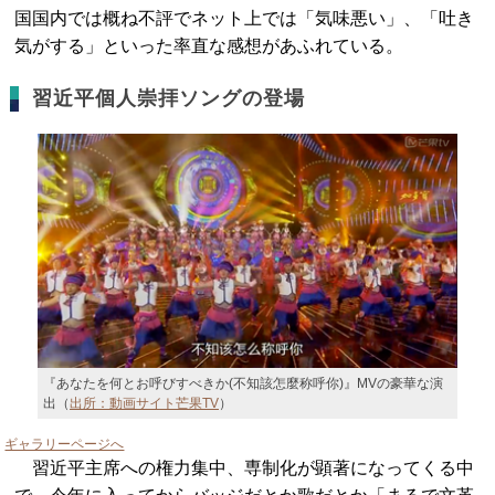
国国内では概ね不評でネット上では「気味悪い」、「吐き
気がする」といった率直な感想があふれている。
習近平個人崇拝ソングの登場
『あなたを何とお呼びすべきか(不知該怎麼称呼你)』MVの豪華な演
出（
出所：動画サイト芒果TV
）
ギャラリーページへ
習近平主席への権力集中、専制化が顕著になってくる中