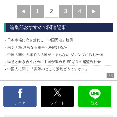
前
1
2
3
4
次
へ
へ
編集部おすすめの関連記事
日本市場に吹き荒れる「中国民泊」旋風
南シナ海 さらなる軍事化を防げるか
中国の南シナ海での活動が止まらない ジレンマに悩む米国
民意と向き合うために中国が進める SFばりの超監視社会
中国人に聞く 「実際のところ景気どうですか？」
PR
シェア
ツイート
送る