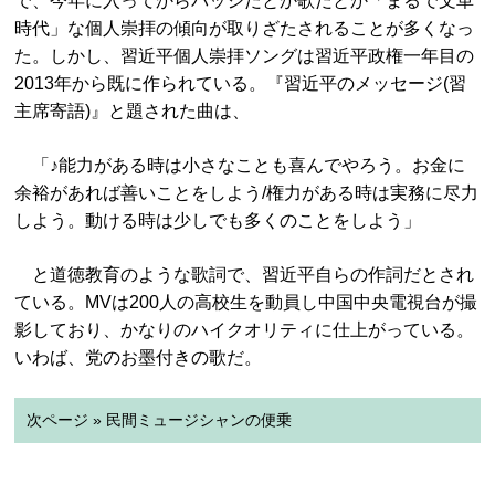
で、今年に入ってからバッジだとか歌だとか「まるで文革
時代」な個人崇拝の傾向が取りざたされることが多くなっ
た。しかし、習近平個人崇拝ソングは習近平政権一年目の
2013年から既に作られている。『習近平のメッセージ(習
主席寄語)』と題された曲は、
「♪能力がある時は小さなことも喜んでやろう。お金に
余裕があれば善いことをしよう/権力がある時は実務に尽力
しよう。動ける時は少しでも多くのことをしよう」
と道徳教育のような歌詞で、習近平自らの作詞だとされ
ている。MVは200人の高校生を動員し中国中央電視台が撮
影しており、かなりのハイクオリティに仕上がっている。
いわば、党のお墨付きの歌だ。
次ページ » 民間ミュージシャンの便乗