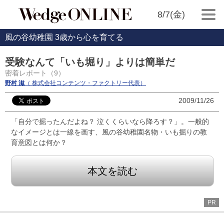
8/7(金)
風の谷幼稚園 3歳から心を育てる
受験なんて「いも堀り」よりは簡単だ
密着レポート（9）
野村 滋
（ 株式会社コンテンツ・ファクトリー代表）
2009/11/26
「自分で掘ったんだよね？ 泣くくらいなら降ろす？」。一般的
なイメージとは一線を画す、風の谷幼稚園名物・いも掘りの教
育意図とは何か？
本文を読む
PR