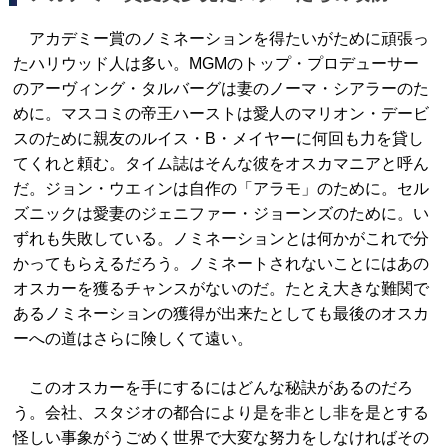
アカデミー賞のノミネーションを得たいがために頑張っ
たハリウッド人は多い。MGMのトップ・プロデューサー
のアーヴィング・タルバーグは妻のノーマ・シアラーのた
めに。マスコミの帝王ハーストは愛人のマリオン・デービ
スのために親友のルイス・B・メイヤーに何回も力を貸し
てくれと頼む。タイム誌はそんな彼をオスカマニアと呼ん
だ。ジョン・ウエィンは自作の「アラモ」のために。セル
ズニックは愛妻のジェニファー・ジョーンズのために。い
ずれも失敗している。ノミネーションとは何かがこれで分
かってもらえるだろう。ノミネートされないことにはあの
オスカーを獲るチャンスがないのだ。たとえ大きな難関で
あるノミネーションの獲得が出来たとしても最後のオスカ
ーへの道はさらに険しくて遠い。
このオスカーを手にするにはどんな秘訣があるのだろ
う。会社、スタジオの都合により是を非とし非を是とする
怪しい事象がうごめく世界で大変な努力をしなければその