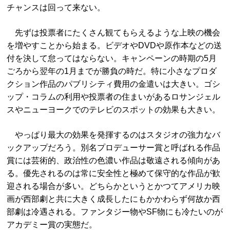
チャンスは回って来ない。
先ずは投票者にたくさん観てもらえるような上映の機会
を増やすことから始まる。ビデオやDVDや原作本などの送
付を決して怠ってはならない。キャンペーンの時期の5月
ごろから翌年の1月までが勝負の時だ。特に小さなプロダ
クション作品のパブリシティ費用の金遣いは大きい。ゴシ
ップ・コラムの利用や投票者の住まいがあるロサンジェル
スやニューヨークでのテレビのスポットの効果も大きい。
やっぱり最大の効果を発揮するのはスタジオの強力なバ
ックアップだろう。別名プロデューサー賞と呼ばれる作品
賞には芸術的、政治性の色濃い作品は敬遠される傾向があ
る。優先されるのは常に安全性と極めて保守的な作品が歓
迎される場合が多い。どちらかというとかつてアメリカ映
画が西部劇と共に大きく成長したにもかかわらず何故か西
部劇は冷遇される。ファンタジー物やSF物にも冷たいのが
アカデミー賞の実態だ。