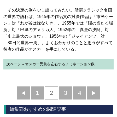
その決定の例を少し語ってみたい。所謂クラシック名画
の世界で語れば、1945年の作品賞の対決作品は「市民ケー
ン」対「わが谷は緑なりき」、1955年では「陽の当たる場
所」対「巴里のアメリカ人」1952年の「真昼の決闘」対
「史上最大のショウ」、1956年の「ジャイアンツ」対
「80日間世界一周」。よくお分かりのことと思うがすべて
後者の作品がオスカーを手にしている。
次ページ » オスカー受賞を左右するノミネーション数
前
1
2
3
4
次
へ
へ
編集部おすすめの関連記事