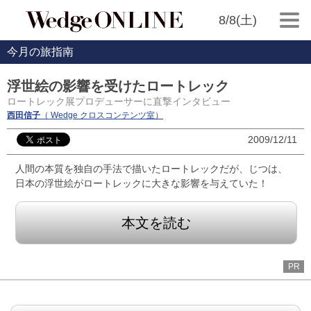
8/8(土)
今月の旅指南
浮世絵の影響を受けたロートレック
ロートレック展プロデューサーに直撃インタビュー
西田信子
（ Wedge クロスコンテンツ室）
2009/12/11
人間の本質を独自の手法で描いたロートレックだが、じつは、
日本の浮世絵がロートレックに大きな影響を与えていた！
本文を読む
PR