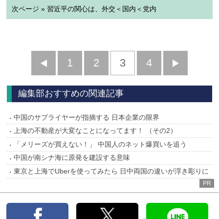
次ページ » 習近平の関心は、外交＜国内＜党内
前
1
2
3
4
次
へ
へ
編集部おすすめの関連記事
中国のサプライヤーが指摘する 日本企業の限界
上海の不動産が大変なことになってます！ （その2）
「メリーズが買えない！」 中国人のネット爆買いを追う
中国が南シナ海に原発を建設する意味
東京と上海でUberを使ってみたら 日中両国の違いが浮き彫りに
PR