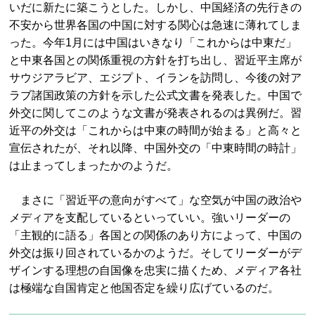
いだに新たに築こうとした。しかし、中国経済の先行きの
不安から世界各国の中国に対する関心は急速に薄れてしま
った。今年1月には中国はいきなり「これからは中東だ」
と中東各国との関係重視の方針を打ち出し、習近平主席が
サウジアラビア、エジプト、イランを訪問し、今後の対ア
ラブ諸国政策の方針を示した公式文書を発表した。中国で
外交に関してこのような文書が発表されるのは異例だ。習
近平の外交は「これからは中東の時間が始まる」と高々と
宣伝されたが、それ以降、中国外交の「中東時間の時計」
は止まってしまったかのようだ。
まさに「習近平の意向がすべて」な空気が中国の政治や
メディアを支配しているといっていい。強いリーダーの
「主観的に語る」各国との関係のあり方によって、中国の
外交は振り回されているかのようだ。そしてリーダーがデ
ザインする理想の自国像を忠実に描くため、メディア各社
は極端な自国肯定と他国否定を繰り広げているのだ。