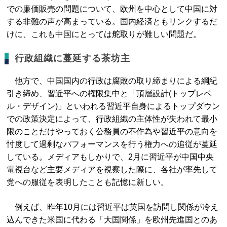
での廉価販売の問題について、欧州を中心として中国に対
する非難の声が高まっている。国内経済ともリンクするだ
けに、これも中国にとっては舵取りが難しい問題だ。
行政組織に蔓延する茶坊主
他方で、中国国内の行政は腐敗の取り締まりによる綱紀
引き締め、習近平への権限集中と「頂層設計(トップレベ
ル・デザイン)」といわれる習近平自身によるトップダウン
での政策決定によって、行政組織の主体性が失われて最小
限のことだけやっておく公務員の不作為や習近平の意向を
忖度して過剰なパフォーマンスを行う権力への追従が蔓延
している。メディアもしかりで、2月に習近平が中国中央
電視台など主要メディアを視察した際に、各社が率先して
党への服従を表明したことも記憶に新しい。
例えば、昨年10月には習近平は英国を訪問し関係が冷え
込んできた米国に代わる「大国関係」を欧州先進国とのあ