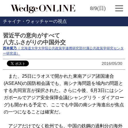
8/9(日)
チャイナ・ウォッチャーの視点
習近平の意向がすべて
八方ふさがりの中国外交
西本紫乃
（ 北海道大学大学院公共政策学連携研究部付属公共政策学研究センタ
ー研究員）
2016/05/30
また、25日にラオスで開かれた東南アジア諸国連合
(ASEAN)の国防相会議でも、南シナ海問題を域内の問題と
する共同宣言が採択された。さらに今後、6月3日にはシン
ガポールでアジア安全保障会議(シャングリラ・ダイアロー
グ)も開かれる予定で、ここでも中国の南シナ海進出が焦点
の一つになることは確実だ。
アジアだけでなく欧州でも、中国の鉄鋼の過剰分の海外