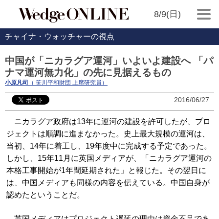
8/9(日)
チャイナ・ウォッチャーの視点
中国が「ニカラグア運河」いよいよ建設へ 「パ
ナマ運河無力化」の先に見据えるもの
小原凡司
（ 笹川平和財団 上席研究員）
2016/06/27
ニカラグア政府は13年に運河の建設を許可したが、プロ
ジェクトは順調に進まなかった。史上最大規模の運河は、
当初、14年に着工し、19年度中に完成する予定であった。
しかし、15年11月に英国メディアが、「ニカラグア運河の
本格工事開始が1年間延期された」と報じた。その翌日に
は、中国メディアも同様の内容を伝えている。中国自身が
認めたということだ。
英国メディアはプロジェクト遅延の理由は資金不足であ