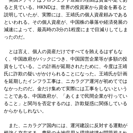
ると見ている。HKNDは、世界の投資家から資金を募ると
説明していたが、実際には、王靖氏の個人資産頼みである
といわれる。その個人資産が、中国株の暴落や経済発展の
減速によって、最高時の3分の1程度にまで目減りしてしま
ったのだ。
とは言え、個人の資産だけですべてを賄えるはずもな
く、中国政府がバックにつき、中国国営企業等が多額の投
資をしている。この計画が延期されたために、今度は王靖
氏に詐欺の疑いがかけられることになった。王靖氏が計画
を延期したインフラ工事は、ニカラグア運河が初めてでは
なかったのだ。金だけ集めて実際には工事をしないという
ことである。中国政府が、「あくまで民間企業が行ってい
ること」と関与を否定するのは、詐欺疑惑に関係している
からかもしれない。
また、ニカラグア国内には、運河建設に反対する運動が
根強く存在する。農民の土地収用と環境破壊が問題視され