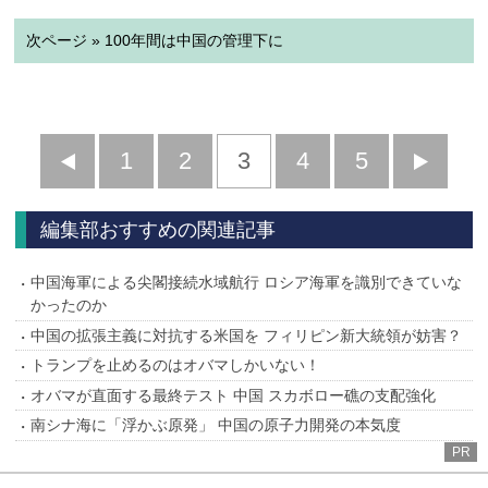
次ページ » 100年間は中国の管理下に
前
1
2
3
4
5
へ
へ
編集部おすすめの関連記事
中国海軍による尖閣接続水域航行 ロシア海軍を識別できていな
かったのか
中国の拡張主義に対抗する米国を フィリピン新大統領が妨害？
トランプを止めるのはオバマしかいない！
オバマが直面する最終テスト 中国 スカボロー礁の支配強化
南シナ海に「浮かぶ原発」 中国の原子力開発の本気度
PR