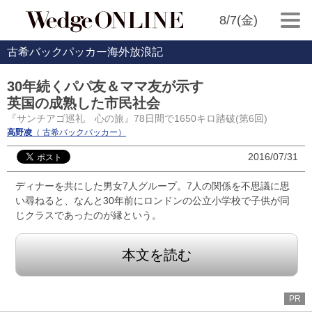
8/7(金)
古希バックパッカー海外放浪記
30年続くパパ友＆ママ友が示す
英国の成熟した市民社会
『サンチアゴ巡礼 心の旅』78日間で1650キロ踏破(第6回)
高野凌
（ 古希バックパッカー）
2016/07/31
ディナーを共にした男女7人グループ。7人の関係を不思議に思
い尋ねると、なんと30年前にロンドンの公立小学校で子供が同
じクラスであったのが縁という。
本文を読む
PR