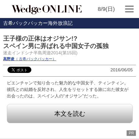
8/9(日)
古希バックパッカー海外放浪記
王子様の正体はオジサン!?
スペイン男に弄ばれる中国女子の孤独
迷走インドシナ半島周遊2014(第15回)
高野凌
（ 古希バックパッカー）
2016/06/05
ビエンチャンで知り合った魅力的な中国女子、ティンティン。
彼氏との結婚を反対され、人生をリセットする旅に出た彼女が
出会ったのは、スペイン人の“オジサン”だった。
本文を読む
PR