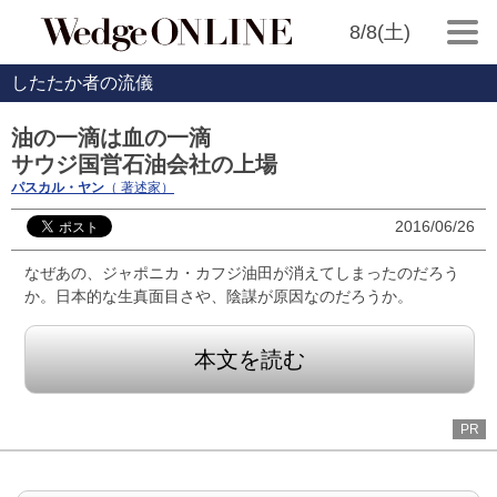
8/8(土)
したたか者の流儀
油の一滴は血の一滴
サウジ国営石油会社の上場
パスカル・ヤン
（ 著述家）
2016/06/26
なぜあの、ジャポニカ・カフジ油田が消えてしまったのだろう
か。日本的な生真面目さや、陰謀が原因なのだろうか。
本文を読む
PR