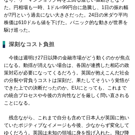
た。円相場も一時、1ドル=99円台に急騰し、1日の振れ幅
が7円という過去にない大きさだった。24日の米ダウ平均
株価は610ドルも値を下げた。パニック的な動きが世界を
駆け巡った。
深刻なコスト負担
今後は週明け27日以降の金融市場がどう動くのかが焦点
になる。動揺が消えない場合は、各国が連携した相応の政
策対応が必要になってくるだろう。英国が抱えこんだ社会
の分裂や背負うコストは深刻だ。果たしてそういう覚悟が
できた上での決断だったのか。EUにとっても、これまで
の統合プロセスや今後の方向性などを厳しく問い直される
ことになる。
残念ながら、これまで自分も含めて日本人が英国に抱い
ていたポジティブなイメージも今後、少なからず変化して
ゆくだろう。英国は未知の領域に身を投げ入れた。飛び降