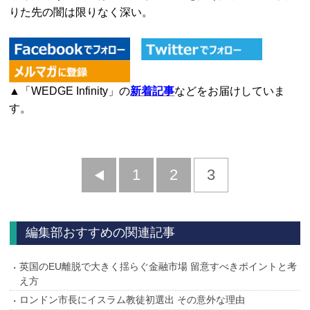
りた先の闇は限りなく深い。
▲「WEDGE Infinity」の
新着記事
などをお届けしていま
す。
前
1
2
3
へ
編集部おすすめの関連記事
英国のEU離脱で大きく揺らぐ金融市場 留意すべきポイントと考
え方
ロンドン市長にイスラム教徒初選出 その意外な理由