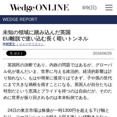
8/9(日)
WEDGE REPORT
未知の領域に踏み込んだ英国
EU離脱で迷い込む長く暗いトンネル
中村宏之
（ ジャーナリスト）
2016/06/25
英国民の決断であり、内政の問題ではあるが、グローバ
ル化が進んだいま、世界に与える政治的、経済的影響は計
り知れない。もはや簡単に後戻りはできず、子や孫の世代
にまで大きな禍根を残すことになる。英国人が自分たちは
特別だという意識とプライドを持つのは自由だが、そのた
めに世界が振り回されるのは本末転倒である。
24日の東京市場は株価が一時1300円を超える下げ幅と
なり、リーマンショック時を上回る激しい値動きとなっ