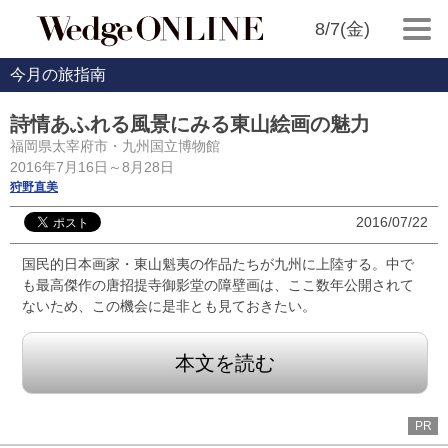
8/7(金)
今月の旅指南
詩情あふれる風景にみる東山絵画の魅力
福岡県太宰府市・九州国立博物館
2016年7月16日～8月28日
狩野直美
2016/07/22
国民的日本画家・東山魁夷の作品たちが九州に上陸する。中で
も最高傑作の唐招提寺御影堂の障壁画は、ここ数年公開されて
ないため、この機会に是非とも見ておきたい。
本文を読む
PR