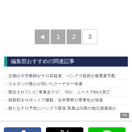
前
1
2
3
へ
編集部おすすめの関連記事
京都の大学教師がテロ容疑者、バングラ政府が最重要手配
スルタンの慢心が招いたクーデター未遂
懸念されていた”車暴走テロ”、ISか、ニースで84人死亡
射殺犯をロボットで爆殺、全米警察の軍事化が加速
新たなテロ予告にバングラ緊張 黒幕はIS系の地元過激派か
PR