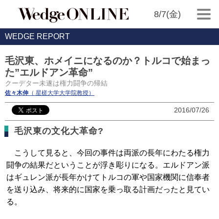
8/7(金)
WEDGE REPORT
毛沢東、ホメイニになるのか？トルコで始まっ
た”エルドアン革命”
クーデター未遂は権力闘争の帰結
佐々木伸
（ 星槎大学大学院教授）
2016/07/26
毛沢東の文化大革命?
こうして見ると、今回の事件は両派の長年にわたる権力
闘争の結果だということが浮き彫りになる。エルドアン派
はギュレン派が長年かけてトルコの軍や国家機関に信奉者
を送り込み、将来的に国家を乗っ取る計画だったと見てい
る。