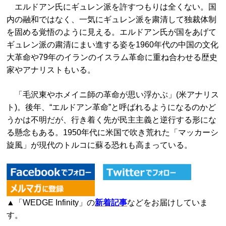
エルドアン氏にギュレン派を許すつもりは全くない。国
内の融和ではなく、一気にギュレン派を粛清して独裁体制
を固める覚悟のように見える。エルドアン氏が国をあげて
ギュレン派の粛清にまい進する姿を1960年代の中国の文化
大革命や79年のイランのイスラム革命に重ね合わせる歴史
家やアナリストもいる。
「毛沢東やホメイニ師の革命が思い浮かぶ」(米アナリス
ト)。後年、“エルドアン革命”と呼ばれるようになるのかど
うかは不明だが、行き着く先が民主主義と逆行する形にな
る懸念もある。1950年代に米国で吹き荒れた「マッカーシ
旋風」が現代のトルコに蘇る恐れも高まっている。
▲「WEDGE Infinity」の
新着記事
などをお届けしていま
す。