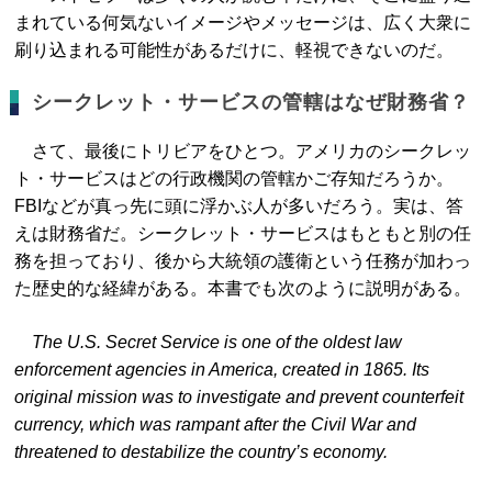
まれている何気ないイメージやメッセージは、広く大衆に
刷り込まれる可能性があるだけに、軽視できないのだ。
シークレット・サービスの管轄はなぜ財務省？
さて、最後にトリビアをひとつ。アメリカのシークレッ
ト・サービスはどの行政機関の管轄かご存知だろうか。
FBIなどが真っ先に頭に浮かぶ人が多いだろう。実は、答
えは財務省だ。シークレット・サービスはもともと別の任
務を担っており、後から大統領の護衛という任務が加わっ
た歴史的な経緯がある。本書でも次のように説明がある。
The U.S. Secret Service is one of the oldest law
enforcement agencies in America, created in 1865. Its
original mission was to investigate and prevent counterfeit
currency, which was rampant after the Civil War and
threatened to destabilize the country’s economy.