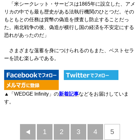
「米シークレット・サービスは1865年に設立した、アメ
リカの中でも最も歴史がある法執行機関のひとつだ。その
もともとの任務は貨幣の偽造を捜査し防止することだっ
た。南北戦争の後、偽造が横行し国の経済を不安定にする
恐れがあったのだ」
さまざまな薀蓄を身につけられるのもまた、ベストセラ
ーを読む楽しみである。
▲「WEDGE Infinity」の
新着記事
などをお届けしていま
す。
前
1
2
3
4
5