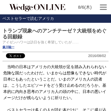
8/6(木)
ベストセラーで読むアメリカ
トランプ現象へのアンチテーゼ？大統領をめぐ
る回顧録
アイゼンハワーは訪日を強く希望していたが……
森川聡一
2016/08/02
当時の日本はアメリカの大統領が足を踏み入れられない
危険な国だったわけだ。いまからは想像もできない時代が
日本にもあったということだ。いまのアメリカ人の読者
は、こうしたエピソードをどう受け止めるのだろうか。基
本的に内向き思考のアメリカ人の頭の中に、日本の悪いイ
メージだけが残らないように祈りたい。
ベストセラーは多くの人が読む本だけに、そこに盛り込