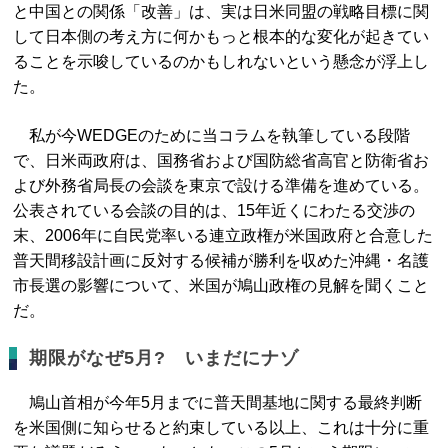
と中国との関係「改善」は、実は日米同盟の戦略目標に関
して日本側の考え方に何かもっと根本的な変化が起きてい
ることを示唆しているのかもしれないという懸念が浮上し
た。
私が今WEDGEのために当コラムを執筆している段階
で、日米両政府は、国務省および国防総省高官と防衛省お
よび外務省局長の会談を東京で設ける準備を進めている。
公表されている会談の目的は、15年近くにわたる交渉の
末、2006年に自民党率いる連立政権が米国政府と合意した
普天間移設計画に反対する候補が勝利を収めた沖縄・名護
市長選の影響について、米国が鳩山政権の見解を聞くこと
だ。
期限がなぜ5月? いまだにナゾ
鳩山首相が今年5月までに普天間基地に関する最終判断
を米国側に知らせると約束している以上、これは十分に重