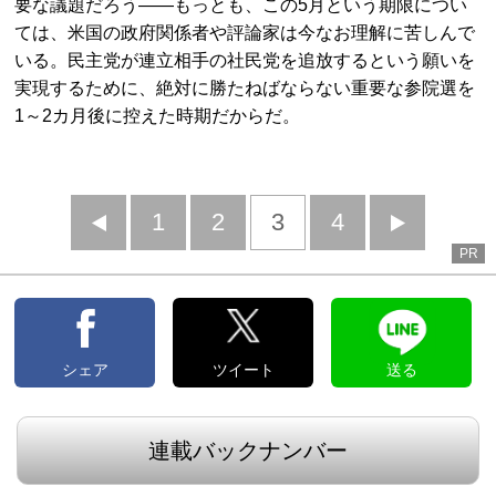
要な議題だろう――もっとも、この5月という期限につい
ては、米国の政府関係者や評論家は今なお理解に苦しんで
いる。民主党が連立相手の社民党を追放するという願いを
実現するために、絶対に勝たねばならない重要な参院選を
1～2カ月後に控えた時期だからだ。
前
1
2
3
4
次
PR
へ
へ
シェア
ツイート
送る
連載バックナンバー