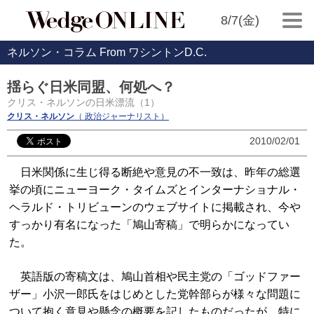
8/7(金)
ネルソン・コラム From ワシントンD.C.
揺らぐ日米同盟、何処へ？
クリス・ネルソンの日米漂流（1）
クリス・ネルソン
（ 政治ジャーナリスト）
2010/02/01
日米関係に生じ得る断絶や意見の不一致は、昨年の総選
挙の頃にニューヨーク・タイムズとインターナショナル・
ヘラルド・トリビューンのウェブサイトに掲載され、今や
すっかり有名になった「鳩山寄稿」で明らかになってい
た。
英語版の寄稿文は、鳩山首相や民主党の「ゴッドファー
ザー」小沢一郎氏をはじめとした党幹部らが様々な問題に
ついて抱く意見や懸念の概要を記したものだったが、特に