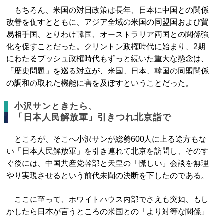
もちろん、米国の対日政策は長年、日本に中国との関係
改善を促すとともに、アジア全域の米国の同盟国および貿
易相手国、とりわけ韓国、オーストラリア両国との関係強
化を促すことだった。クリントン政権時代に始まり、2期
にわたるブッシュ政権時代もずっと続いた重大な懸念は、
「歴史問題」を巡る対立が、米国、日本、韓国の同盟関係
の調和の取れた機能に害を及ぼすということだった。
小沢サンときたら、
「日本人民解放軍」引きつれ北京詣で
ところが、そこへ小沢サンが総勢600人に上る途方もな
い「日本人民解放軍」を引き連れて北京を訪問し、そのす
ぐ後には、中国共産党幹部と天皇の「慌しい」会談を無理
やり実現させるという前代未聞の決断を下したのである。
ここに至って、ホワイトハウス内部でさえも突如、もし
かしたら日本が言うところの米国との「より対等な関係」