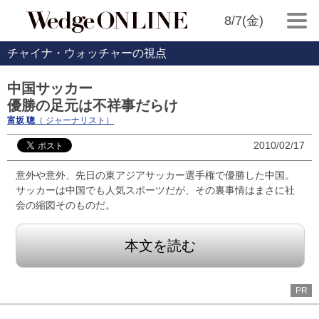
8/7(金)
チャイナ・ウォッチャーの視点
中国サッカー
優勝の足元は不祥事だらけ
富坂 聰
（ ジャーナリスト）
2010/02/17
意外や意外、先日の東アジアサッカー選手権で優勝した中国。
サッカーは中国でも人気スポーツだが、その裏事情はまさに社
会の縮図そのものだ。
本文を読む
PR