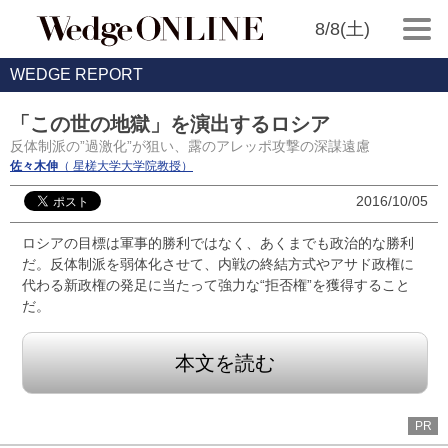
8/8(土)
WEDGE REPORT
「この世の地獄」を演出するロシア
反体制派の”過激化”が狙い、露のアレッポ攻撃の深謀遠慮
佐々木伸
（ 星槎大学大学院教授）
2016/10/05
ロシアの目標は軍事的勝利ではなく、あくまでも政治的な勝利
だ。反体制派を弱体化させて、内戦の終結方式やアサド政権に
代わる新政権の発足に当たって強力な“拒否権”を獲得すること
だ。
本文を読む
PR