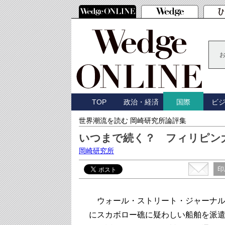
TOP
政治・経済
ビ
国際
世界潮流を読む 岡崎研究所論評集
いつまで続く？ フィリピン
岡崎研究所
印
ウォール・ストリート・ジャーナル紙
にスカボロー礁に疑わしい船舶を派