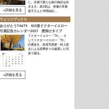
に、京都で新たな旅の物語を紡
ぎます。第1部は、俳優の常盤
»詳細を見る
貴子さんと仲間由紀…
ウェッジブックス
ありがとうT4&T5 923形ドクターイエロー
引退記念カレンダー2027 壁掛けタイプ
ドクターイエロー「T4」、そ
してドクターイエロー「T5」
の勇姿を、鉄道写真家・村上悠
太による四季折々の厳選した写
真で綴る。
»詳細を見る