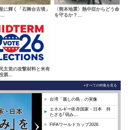
産に輝く「石舞台古墳」
〈熊本地震〉熱中症からどう命
0…
を守るか？…
民主党の攻撃材料と米有
投票…
»すべての特集を見る
台湾「麗しの島」の実像
エネルギー依存国家・日本 持
たざる｢弱み…
FIFAワールドカップ2026