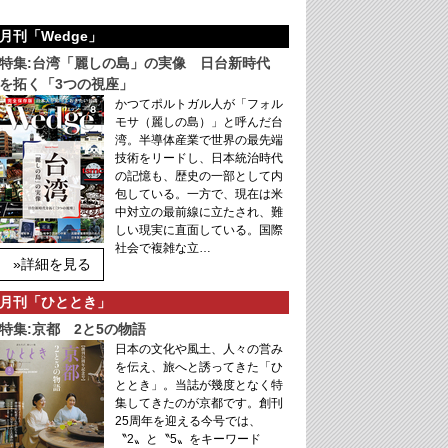
月刊「Wedge」
特集:台湾「麗しの島」の実像 日台新時代
を拓く「3つの視座」
かつてポルトガル人が「フォル
モサ（麗しの島）」と呼んだ台
湾。半導体産業で世界の最先端
技術をリードし、日本統治時代
の記憶も、歴史の一部として内
包している。一方で、現在は米
中対立の最前線に立たされ、難
しい現実に直面している。国際
社会で複雑な立…
»詳細を見る
月刊「ひととき」
特集:京都 2と5の物語
日本の文化や風土、人々の営み
を伝え、旅へと誘ってきた「ひ
ととき」。当誌が幾度となく特
集してきたのが京都です。創刊
25周年を迎える今号では、
〝2〟と〝5〟をキーワード