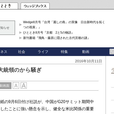
Wedge8月号『台湾「麗しの島」の実像 日台新時代を拓く「3
つの視座」』
お知らせ
ひととき8月号『京都 2と5の物語』
新刊書籍『飛鳥・藤原に隠された古代宮都の謎』
ジネス
社会
ライフ
特集
動画
2016年10月11日
大統領のから騒ぎ
刷画面
の9月6日付け社説が、中国がG20サミット期間中
遣したことに強い懸念を示し、健全な米比関係の重要