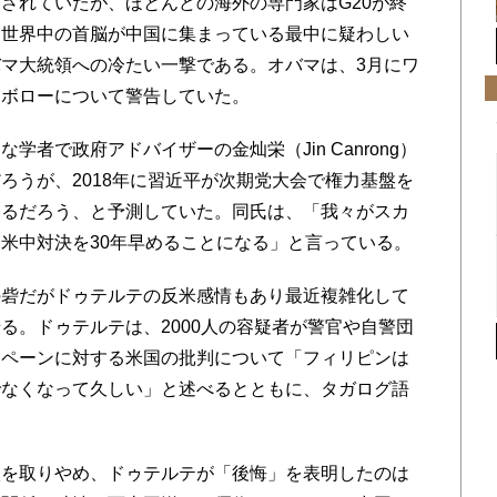
されていたが、ほとんどの海外の専門家はG20が終
。世界中の首脳が中国に集まっている最中に疑わしい
マ大統領への冷たい一撃である。オバマは、3月にワ
カボローについて警告していた。
な学者で政府アドバイザーの金
灿
栄（Jin Canrong）
ろうが、2018年に習近平が次期党大会で権力基盤を
なるだろう、と予測していた。同氏は、「我々がスカ
米中対決を30年早めることになる」と言っている。
砦だがドゥテルテの反米感情もあり最近複雑化して
る。ドゥテルテは、2000人の容疑者が警官や自警団
ンペーンに対する米国の批判について「フィリピンは
でなくなって久しい」と述べるとともに、タガログ語
を取りやめ、ドゥテルテが「後悔」を表明したのは