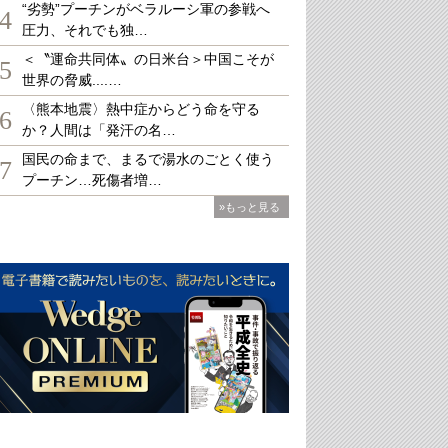
“劣勢”プーチンがベラルーシ軍の参戦へ
4
圧力、それでも独…
＜〝運命共同体〟の日米台＞中国こそが
5
世界の脅威....…
〈熊本地震〉熱中症からどう命を守る
6
か？人間は「発汗の名…
国民の命まで、まるで湯水のごとく使う
7
プーチン…死傷者増…
»もっと見る