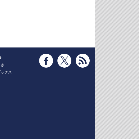
e
とき
ブックス