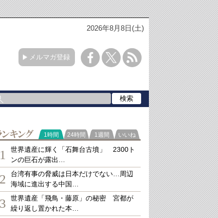
2026年8月8日(土)
メルマガ登録
ランキング
1時間
24時間
1週間
いいね
世界遺産に輝く「石舞台古墳」 2300ト
1
ンの巨石が露出…
台湾有事の脅威は日本だけでない…周辺
2
海域に進出する中国…
世界遺産「飛鳥・藤原」の秘密 宮都が
3
繰り返し置かれた本…