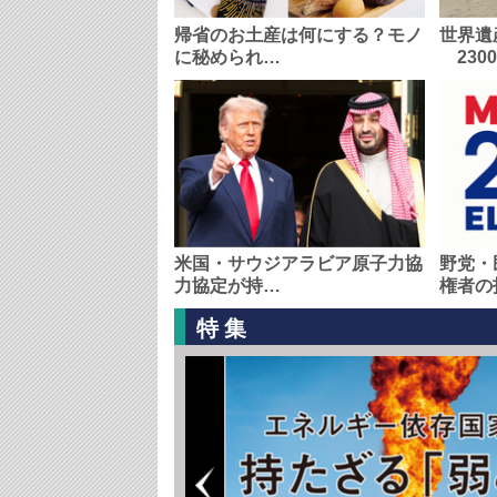
帰省のお土産は何にする？モノ
世界遺
に秘められ…
230
米国・サウジアラビア原子力協
野党・
力協定が持…
権者の
特集