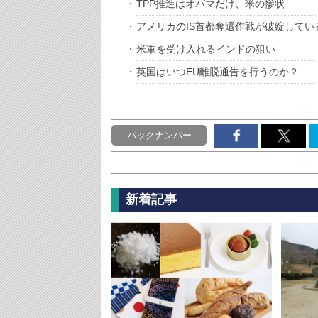
TPP推進はオバマだけ、米の惨状
アメリカのIS首都奪還作戦が破綻してい
米軍を受け入れるインドの狙い
英国はいつEU離脱通告を行うのか？
バックナンバー
新着記事