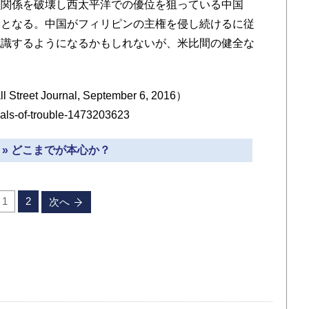
盟関係を破壊し西太平洋での優位を狙っている中国
ととなる。中国がフィリピンの主権を侵し続けるに従
認識するようになるかもしれないが、米比間の健全な
 Street Journal, September 6, 2016）
hoals-of-trouble-1473203623
 » どこまでが本心か？
1
2
次へ