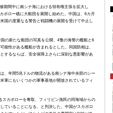
開催期間中に南シナ海における領有権主張を拡大し
スカボロー礁に大船団を展開し始めた。中国は、6カ月
、米国の度重なる警告と戦闘機の展開を受けて中止し
国の新たな船団の写真を公開、4隻の海警の艦船と6
の可能性がある艦船が含まれるとした。同国防相は、
うとするならば、安全保障上さらに深刻な悪影響があ
は、年間5兆ドルの物流がある南シナ海中央部のシー
、米軍にもいくつかの軍事基地が開放されているフィ
るスカボローを奪取、フィリピン漁民の同海域からの
害していることになる、と判決した。中国がスカボロ