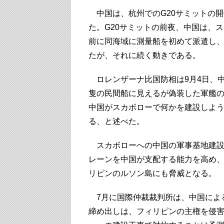
中国は、杭州でのG20サミットの
た。G20サミットの前夜、中国は、
前に同海域に測量船を初めて派遣し
たが、それに続く動きである。
ロレンザーナ比国防相は9月4日、中
隻の民間船に見えるが偽装した軍艦
中国がスカボローで何かを建設しよ
る、と述べた。
スカボローへの中国の軍事基地建設
レーンを中国が支配する能力を高め
リピンのルソン島にも脅威となる。
7月に国際仲裁裁判所は、中国によ
締め出しは、フィリピンの主権を侵