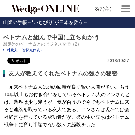
8/7(金)
山師の手帳～“いちびり”が日本を救う～
ベトナムと組んで中国に立ち向かう
想定外のベトナムとのビジネス交渉（2）
中村繁夫
（ 智探庵代表）
2016/10/27
友人が教えてくれたベトナムの強さの秘密
元来ベトナム人は頭の回転が良く賢い人間が多い。もう
10年以上もお付き合いをしているベトナム人のアンさんと
は、業界は少し違うが、気が合うので今でもベトナムに来
ると連絡を取っている友人である。アンさんは現在では会
社経営を行っている成功者だが、彼の生い立ちはベトナム
戦争下に育ち半端でない数々の経験をした。