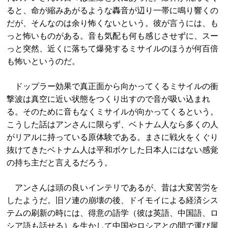
ると、命が縮みあがるような轟音が辺り一帯に鳴り響くの
だが、そんなのは余り怖くないという。彼が言うには、も
っと怖いものがある。音も気配も何も感じさせずに、スー
っと突然、近くに落ちて爆発するミサイルのほうが何百倍
も怖いというのだ。
ドップラー効果で真正面から向かってくるミサイルの衝
撃波は真空に近い状態をつくり出すので音が吸い込まれ
る。そのために音もなくミサイルが向かってくるという。
こうした話はアンさんに限らず、ベトナム人なら多くの人
がリアルに持っている原体験である。まさに戦火をくぐり
抜けてきたベトナム人は平和ボケした日本人にはない感覚
の持ち主だと言えるだろう。
アンさんは頭の良いインテリであるが、昔は大変苦労を
したようだ。旧ソ連の崩壊の後、ドイモイによる経済シス
テムの刷新の時には、得意の語学（彼は英語、中国語、ロ
シア語も話せる）を生かして中国やロシアとの間で運び屋