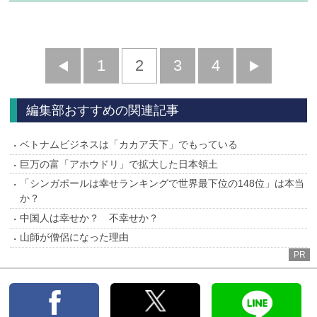
前
1
2
3
4
次
へ
へ
編集部おすすめの関連記事
ベトナムビジネスは「カカア天下」でもっている
巨万の富「アホウドリ」で拡大した日本領土
「シンガポールは幸せランキングで世界最下位の148位」は本当
か？
中国人は幸せか？ 不幸せか？
山師が僧侶になった理由
PR