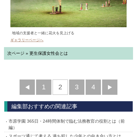
地域の支援者と一緒に花火を見上げる
ギャラリーページへ
次ページ » 更生保護女性会とは
前
1
2
3
4
次
へ
へ
編集部おすすめの関連記事
市原学園 365日・24時間体制で臨む法務教官の役割とは（前
編）
スポーツ通じて考える 過ち犯した少年との向き合い方とは