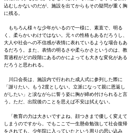
込むしかないのだが、施設を出てからもその疑問が重く胸
に残る。
もちろん様々な少年がいるので一様に、素直で、明る
く、柔らかいわけではない。元々の性格もあるだろうし、
大人や社会への不信感が表情に表れているような場合もあ
るだろう。また、表情の明るさや柔らかさというのは、教
育過程がどの段階にあるのかによっても大きな変化がある
だろうと思われる。
川口会長は、施設内で行われた成人式に参列した際に
「謝りたい。もう2度としない。立派になって親に恩返し
がしたい」と涙ながらに誓う姿に胸が締め付けられると言
う。ただ、出院後のことを思えば不安は拭えない。
「教育の力は大きいですよね、顔つきまで優しく変えて
しまうのですから。でもここで一生懸命勉強して社会復帰
をされても、少年院に入っていたという周りの思い込み