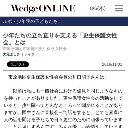
8/6(木)
ルポ・少年院の子どもたち
少年たちの立ち直りを支える「更生保護女性
会」とは
市原学園と市原地区更生保護女性会
大元よしき
（ ライター）
2016/11/01
市原地区更生保護女性会会長の川口昭子さんは、
「以前は私にも一般社会における偏見と同じようなもの
を持ったことがありました。更生保護女性会の活動をして
いると、少年院ってどんなところって聞かれることがあり
ますが、園生さんに直接会って話をすると、とても素直に
人の話を聞ける子たちで日々更生のために頑張っています
よ。とお返しするんです。みんな優しい表情をしています