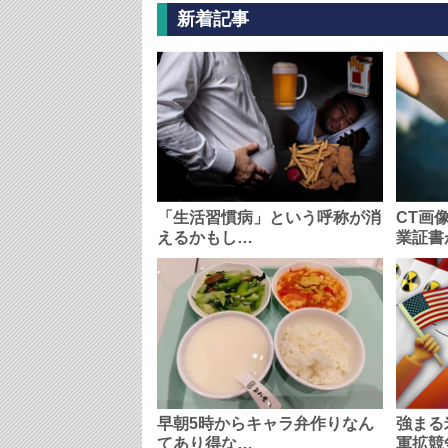
新着記事
「生活習慣病」という呼称が消
CT画
えるかもし…
業証書
早朝5時からキャラ弁作りなん
強まる
てあり得な…
軍拡競