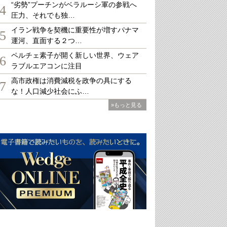
“劣勢”プーチンがベラルーシ軍の参戦へ
4
圧力、それでも独…
イラン戦争を契機に重要性が増すパナマ
5
運河、直面する２つ…
ペルチェ素子が開く新しい世界、ウェア
6
ラブルエアコンに注目
高市政権は消費減税を政争の具にする
7
な！人口減少社会にふ…
»もっと見る