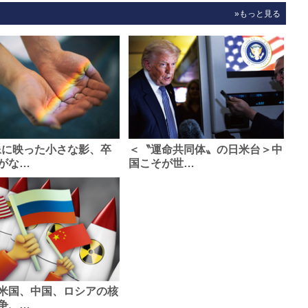
»もっと見る
像に映った小さな影、卒
＜〝運命共同体〟の日米台＞中
がな…
国こそが世…
米国、中国、ロシアの核
争、…