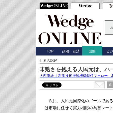
TOP
政治・経済
ビ
国際
世界の記述
未熟さを抱える人民元は、ハ
大西康雄
（ 科学技術振興機構特任フェロー、J
印
次に、人民元国際化のゴールである
は市場に任せて実力相応の為替レー