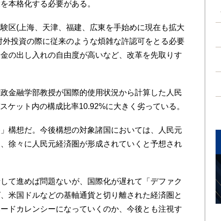
放を本格化する必要がある。
験区(上海、天津、福建、広東を手始めに現在も拡大
対外投資の際に従来のような煩雑な許認可をとる必要
資金の出し入れの自由度が高いなど、改革を先取りす
政金融学部教授が国際的使用状況から計算した人民
バスケット内の構成比率10.92%に大きく劣っている。
」構想だ。今後構想の対象諸国においては、人民元
し、徐々に人民元経済圏が形成されていくと予想され
して進めば問題ないが、国際化が遅れて「デファク
ば、米国ドルなどの基軸通貨と切り離された経済圏と
ハードカレンシーになっていくのか、今後とも注視す