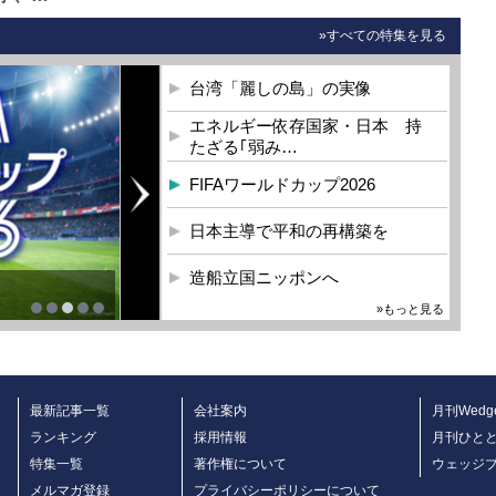
»すべての特集を見る
台湾「麗しの島」の実像
エネルギー依存国家・日本 持
たざる｢弱み…
FIFAワールドカップ2026
日本主導で平和の再構築を
造船立国ニッポンへ
»もっと見る
最新記事一覧
会社案内
月刊Wedg
ランキング
採用情報
月刊ひと
特集一覧
著作権について
ウェッジ
メルマガ登録
プライバシーポリシーについて