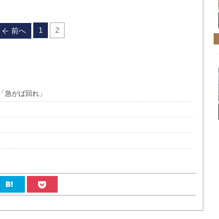
1
2
前へ
「急がば回れ」