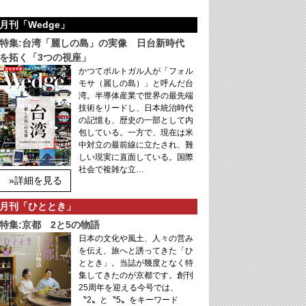
月刊「Wedge」
特集:台湾「麗しの島」の実像 日台新時代
を拓く「3つの視座」
かつてポルトガル人が「フォル
モサ（麗しの島）」と呼んだ台
湾。半導体産業で世界の最先端
技術をリードし、日本統治時代
の記憶も、歴史の一部として内
包している。一方で、現在は米
中対立の最前線に立たされ、難
しい現実に直面している。国際
社会で複雑な立…
»詳細を見る
月刊「ひととき」
特集:京都 2と5の物語
日本の文化や風土、人々の営み
を伝え、旅へと誘ってきた「ひ
ととき」。当誌が幾度となく特
集してきたのが京都です。創刊
25周年を迎える今号では、
〝2〟と〝5〟をキーワード