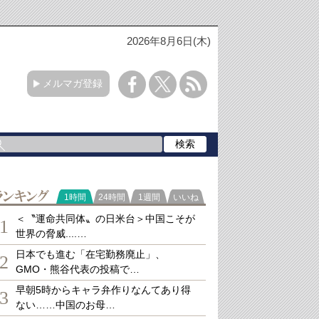
2026年8月6日(木)
メルマガ登録
ランキング
1時間
24時間
1週間
いいね
＜〝運命共同体〟の日米台＞中国こそが
1
世界の脅威....…
日本でも進む「在宅勤務廃止」、
2
GMO・熊谷代表の投稿で…
早朝5時からキャラ弁作りなんてあり得
3
ない……中国のお母…