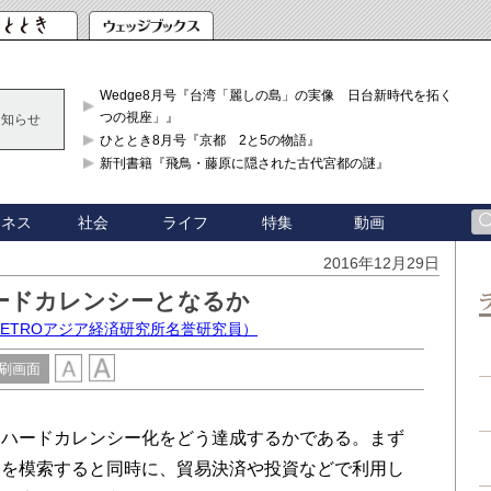
Wedge8月号『台湾「麗しの島」の実像 日台新時代を拓く「3
つの視座」』
お知らせ
ひととき8月号『京都 2と5の物語』
新刊書籍『飛鳥・藤原に隠された古代宮都の謎』
ジネス
社会
ライフ
特集
動画
2016年12月29日
ードカレンシーとなるか
ETROアジア経済研究所名誉研究員）
刷画面
ハードカレンシー化をどう達成するかである。まず
トを模索すると同時に、貿易決済や投資などで利用し