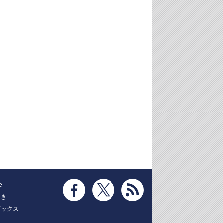
e
とき
ブックス