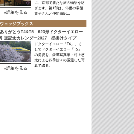
に、京都で新たな旅の物語を紡
ぎます。第1部は、俳優の常盤
»詳細を見る
貴子さんと仲間由紀…
ウェッジブックス
ありがとうT4&T5 923形ドクターイエロー
引退記念カレンダー2027 壁掛けタイプ
ドクターイエロー「T4」、そ
してドクターイエロー「T5」
の勇姿を、鉄道写真家・村上悠
太による四季折々の厳選した写
真で綴る。
»詳細を見る