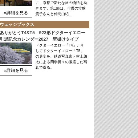
に、京都で新たな旅の物語を紡
ぎます。第1部は、俳優の常盤
»詳細を見る
貴子さんと仲間由紀…
ウェッジブックス
ありがとうT4&T5 923形ドクターイエロー
引退記念カレンダー2027 壁掛けタイプ
ドクターイエロー「T4」、そ
してドクターイエロー「T5」
の勇姿を、鉄道写真家・村上悠
太による四季折々の厳選した写
真で綴る。
»詳細を見る