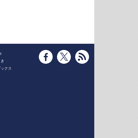
e
とき
ブックス