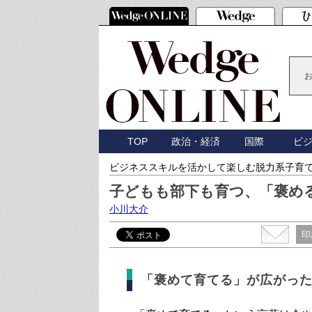
TOP
政治・経済
国際
ビ
ビジネススキルを活かして楽しむ脱力系子育
子どもも部下も育つ、「褒め
小川大介
印
「褒めて育てる」が広がっ