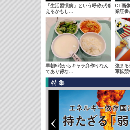
「生活習慣病」という呼称が消
CT画
えるかもし…
業証書
早朝5時からキャラ弁作りなん
強まる
てあり得な…
軍拡競
特集