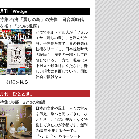
月刊「Wedge」
特集:台湾「麗しの島」の実像 日台新時代
を拓く「3つの視座」
かつてポルトガル人が「フォル
モサ（麗しの島）」と呼んだ台
湾。半導体産業で世界の最先端
技術をリードし、日本統治時代
の記憶も、歴史の一部として内
包している。一方で、現在は米
中対立の最前線に立たされ、難
しい現実に直面している。国際
社会で複雑な立…
»詳細を見る
月刊「ひととき」
特集:京都 2と5の物語
日本の文化や風土、人々の営み
を伝え、旅へと誘ってきた「ひ
ととき」。当誌が幾度となく特
集してきたのが京都です。創刊
25周年を迎える今号では、
〝2〟と〝5〟をキーワード