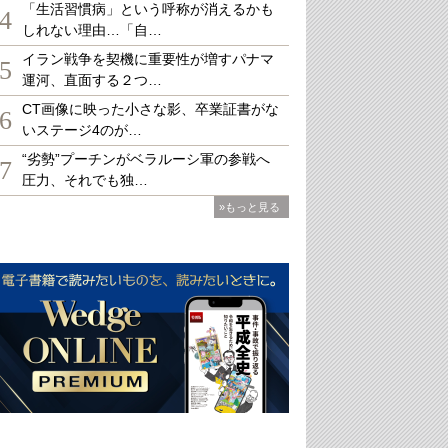
「生活習慣病」という呼称が消えるかも
4
しれない理由…「自…
イラン戦争を契機に重要性が増すパナマ
5
運河、直面する２つ…
CT画像に映った小さな影、卒業証書がな
6
いステージ4のが…
“劣勢”プーチンがベラルーシ軍の参戦へ
7
圧力、それでも独…
»もっと見る