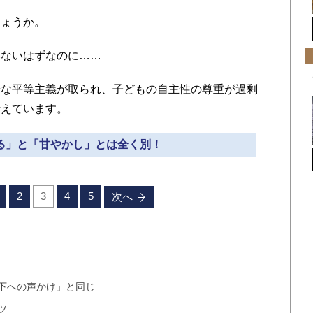
ょうか。
ないはずなのに……
な平等主義が取られ、子どもの自主性の尊重が過剰
考えています。
める」と「甘やかし」とは全く別！
2
3
4
5
次へ
下への声かけ」と同じ
ツ