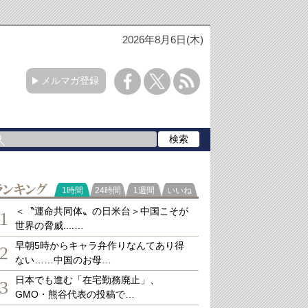
2026年8月6日(木)
メルマガ登録
ランキング
1時間
24時間
1週間
いいね
＜〝運命共同体〟の日米台＞中国こそが
1
世界の脅威....…
早朝5時からキャラ弁作りなんてあり得
2
ない……中国のお母…
日本でも進む「在宅勤務廃止」、
3
GMO・熊谷代表の投稿で…