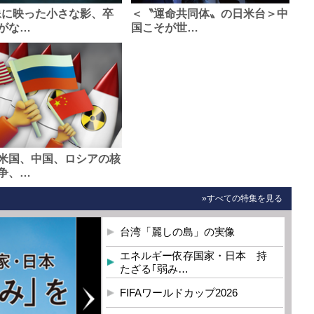
像に映った小さな影、卒
＜〝運命共同体〟の日米台＞中
がな…
国こそが世…
米国、中国、ロシアの核
争、…
»すべての特集を見る
台湾「麗しの島」の実像
エネルギー依存国家・日本 持
たざる｢弱み…
FIFAワールドカップ2026