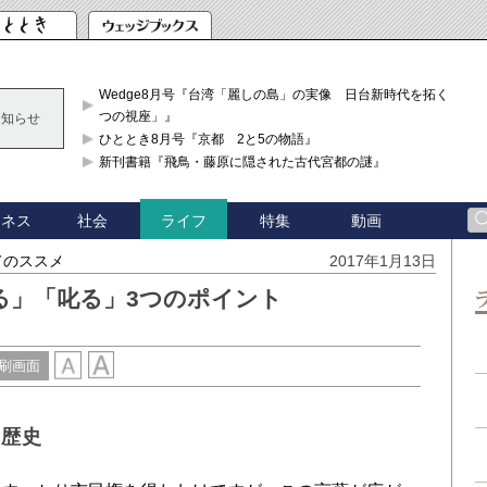
Wedge8月号『台湾「麗しの島」の実像 日台新時代を拓く「3
つの視座」』
お知らせ
ひととき8月号『京都 2と5の物語』
新刊書籍『飛鳥・藤原に隠された古代宮都の謎』
ジネス
社会
特集
動画
ライフ
てのススメ
2017年1月13日
る」「叱る」3つのポイント
刷画面
た歴史