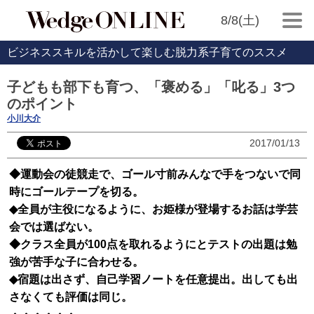
8/8(土)
ビジネススキルを活かして楽しむ脱力系子育てのススメ
子どもも部下も育つ、「褒める」「叱る」3つ
のポイント
小川大介
2017/01/13
◆運動会の徒競走で、ゴール寸前みんなで手をつないで同
時にゴールテープを切る。
◆全員が主役になるように、お姫様が登場するお話は学芸
会では選ばない。
◆クラス全員が100点を取れるようにとテストの出題は勉
強が苦手な子に合わせる。
◆宿題は出さず、自己学習ノートを任意提出。出しても出
さなくても評価は同じ。