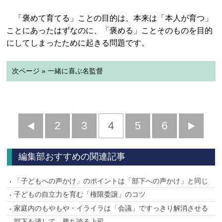
「褒めて育てる」ことの目的は、本来は「本人が育つ」
ことにあったはずなのに、「褒める」ことそのものを目的
にしてしまったために起きる問題です。
次ページ » 一緒に喜ぶ名監督
前
2
3
4
5
6
へ
へ
編集部おすすめの関連記事
「子どもへの声かけ」のポイントは「部下への声かけ」と同じ
子どもの自立力を育む「権限委譲」のコツ
家庭内のもやもや・イライラは「会議」ですっきり解消させる
部下を潰して、勝ち誇る上司