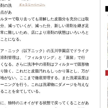
ギャラリーページへ
溶剤の洗
利点があ
ィルターで取り去っても溶解した皮脂分を充分には取
た分、減っていくが、減った分、新しい溶剤を継ぎ足
非常に難しいため、店により溶剤の状態はいろいろと
ることになる。
ア・ニック（以下ニック）の玉川学園店でドライク
。溶剤管理は、「フィルタリング」と「蒸留」で行
しくなる。さらに洗浄中の溶剤はフィルターで固形物
取り除く。これだと皮脂汚れもしっかり落とし、万が
余地がない。ここまで徹底管理する。また洗濯温度は
リーニングを行う。これは洗濯物にダメージを与えな
きることを全てしている。
に、独特のニオイがする状態で戻ってくることがあ