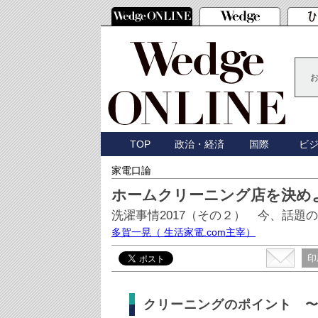
TOP
政治・経済
国際
ビ
家電口論
ホームクリーニング店を決め
洗濯事情2017（その２） 今、話題
多賀一晃
（ 生活家電.com主宰）
印
クリーニングのポイント 