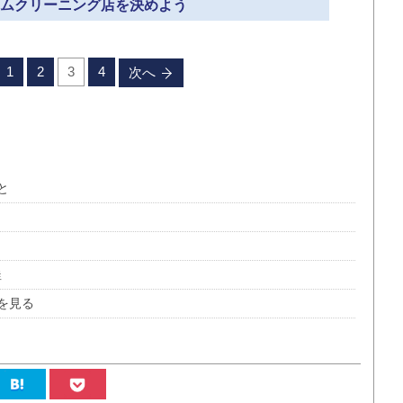
ホームクリーニング店を決めよう
1
2
3
4
次へ
と
釜
を見る