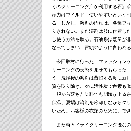
くのクリーニング店が利用する石油
浄力はマイルド。使いやすいという
る。しかし、溶剤の汚れは、各種フ
りきれない。また溶剤は服に付着し
し使う方法を取る。石油系は蒸留が
なってしまい、冒頭のように言われ
今回取材に行った、ファッションケ
リーニングの実態を見せてもらった
う。洗浄後の溶剤は蒸留する度に新
質を取り除き、次に活性炭で色素も
一服から落ちた染料でも問題が出る
低温。夏場は溶剤を冷却しながらク
いため。お客様の衣類のために、で
また時々ドライクリーニング後なの