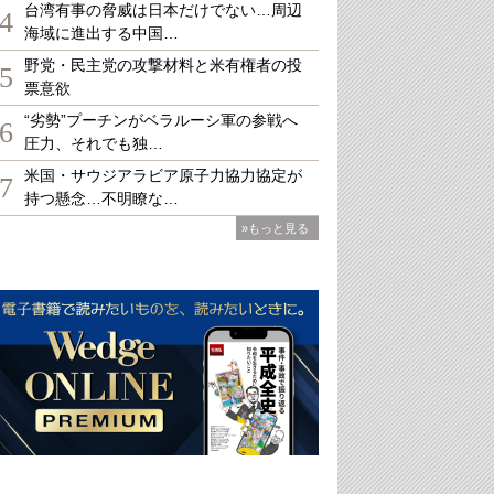
台湾有事の脅威は日本だけでない…周辺
4
海域に進出する中国…
野党・民主党の攻撃材料と米有権者の投
5
票意欲
“劣勢”プーチンがベラルーシ軍の参戦へ
6
圧力、それでも独…
米国・サウジアラビア原子力協力協定が
7
持つ懸念…不明瞭な…
»もっと見る