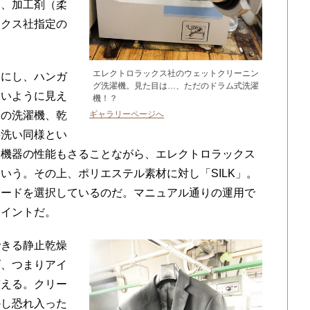
剤、加工剤（柔
ックス社指定の
エレクトロラックス社のウェットクリーニン
にし、ハンガ
グ洗濯機。見た目は…、ただのドラム式洗濯
ないように見え
機！？
用の洗濯機、乾
ギャラリーページへ
手洗い同様とい
た機器の性能もさることながら、エレクトロラックス
いう。その上、ポリエステル素材に対し「SILK」。
モードを選択しているのだ。マニュアル通りの運用で
ポイントだ。
きる静止乾燥
げ、つまりアイ
整える。クリー
かし恐れ入った