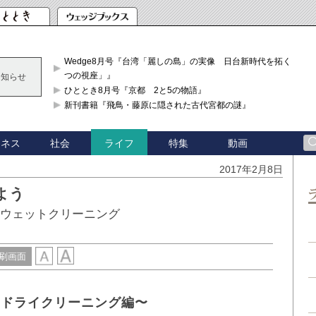
Wedge8月号『台湾「麗しの島」の実像 日台新時代を拓く「3
つの視座」』
お知らせ
ひととき8月号『京都 2と5の物語』
新刊書籍『飛鳥・藤原に隠された古代宮都の謎』
ジネス
社会
特集
動画
ライフ
2017年2月8日
よう
のウェットクリーニング
刷画面
〜ドライクリーニング編〜