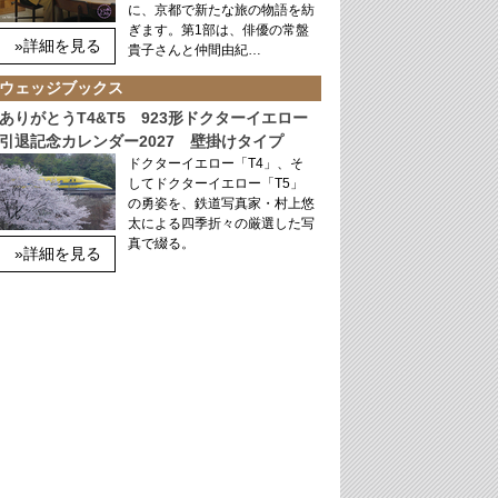
に、京都で新たな旅の物語を紡
ぎます。第1部は、俳優の常盤
»詳細を見る
貴子さんと仲間由紀…
ウェッジブックス
ありがとうT4&T5 923形ドクターイエロー
引退記念カレンダー2027 壁掛けタイプ
ドクターイエロー「T4」、そ
してドクターイエロー「T5」
の勇姿を、鉄道写真家・村上悠
太による四季折々の厳選した写
真で綴る。
»詳細を見る