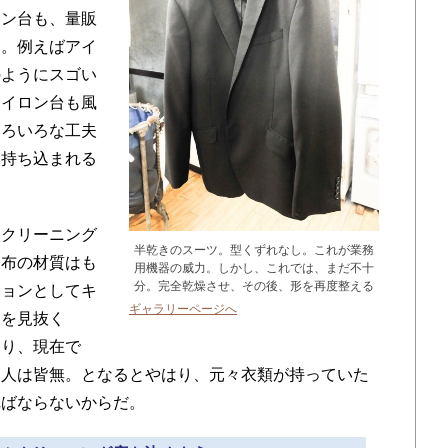
ロン台も、量販
う。例えばアイ
のようにスゴい
アイロン台も風
いろいろな工夫
に持ち込まれる
クリーニング
半乾きのスーツ。型くずれなし。これが業務
。布の材質はも
用機器の威力。しかし、これでは、まだ不十
分。完全乾燥させ、その後、形を再度整える
ションとしてキ
ギャラリーページへ
とを見抜く
通り、現在で
す人は皆無。となるとやはり、元々衣類が持っていた
ればならないからだ。