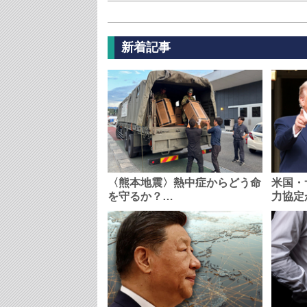
新着記事
〈熊本地震〉熱中症からどう命
米国・
を守るか？…
力協定