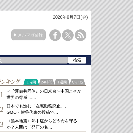
2026年8月7日(金)
メルマガ登録
ランキング
1時間
24時間
1週間
いいね
＜〝運命共同体〟の日米台＞中国こそが
1
世界の脅威....…
日本でも進む「在宅勤務廃止」、
2
GMO・熊谷代表の投稿で…
〈熊本地震〉熱中症からどう命を守る
3
か？人間は「発汗の名…