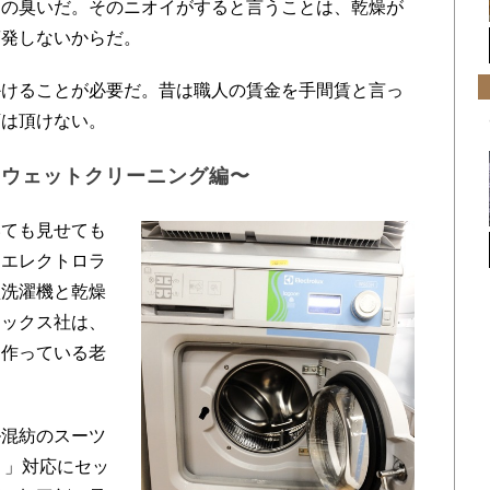
剤の臭いだ。そのニオイがすると言うことは、乾燥が
蒸発しないからだ。
けることが必要だ。昔は職人の賃金を手間賃と言っ
店は頂けない。
〜ウェットクリーニング編〜
ても見せても
、エレクトロラ
型洗濯機と乾燥
ラックス社は、
も作っている老
混紡のスーツ
）」対応にセッ