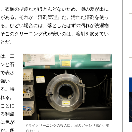
、衣類の型崩れがほとんどないため、腕の差が出に
トがある。それが「溶剤管理」だ。汚れた溶剤を使っ
くる。ひどい場合には、落としたはずの汚れが洗濯物
あそこのクリーニング代が安いのは、溶剤を変えてい
ことだ。
は、二
レンと石
Ｆで表さ
が強い
ある。特
られる。
ることに
きる利点
いに色が
ドライクリーニングの投入口。扉のガッシリ感が、並
のだ。多
ではない