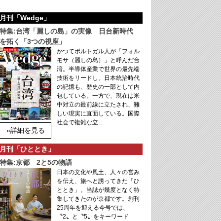
月刊「Wedge」
特集:台湾「麗しの島」の実像 日台新時代
を拓く「3つの視座」
かつてポルトガル人が「フォル
モサ（麗しの島）」と呼んだ台
湾。半導体産業で世界の最先端
技術をリードし、日本統治時代
の記憶も、歴史の一部として内
包している。一方で、現在は米
中対立の最前線に立たされ、難
しい現実に直面している。国際
社会で複雑な立…
»詳細を見る
月刊「ひととき」
特集:京都 2と5の物語
日本の文化や風土、人々の営み
を伝え、旅へと誘ってきた「ひ
ととき」。当誌が幾度となく特
集してきたのが京都です。創刊
25周年を迎える今号では、
〝2〟と〝5〟をキーワード