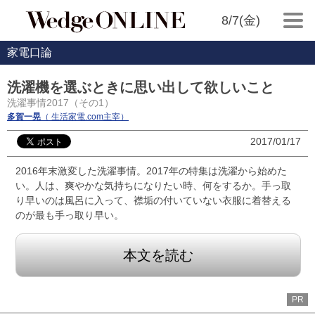
8/7(金)
家電口論
洗濯機を選ぶときに思い出して欲しいこと
洗濯事情2017（その1）
多賀一晃
（ 生活家電.com主宰）
2017/01/17
2016年末激変した洗濯事情。2017年の特集は洗濯から始めた
い。人は、爽やかな気持ちになりたい時、何をするか。手っ取
り早いのは風呂に入って、襟垢の付いていない衣服に着替える
のが最も手っ取り早い。
本文を読む
PR