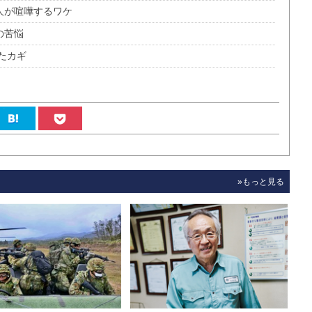
人が喧嘩するワケ
の苦悩
たカギ
»もっと見る