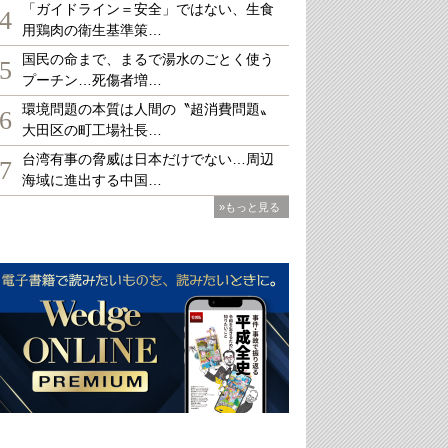
「ガイドライン＝安全」ではない、生食
4
用鶏肉の衛生基準策…
国民の命まで、まるで湯水のごとく使う
5
プーチン…死傷者増…
環境問題の本質は人間の〝超消費問題〟
6
大田区の町工場社長…
台湾有事の脅威は日本だけでない…周辺
7
海域に進出する中国…
»もっと見る