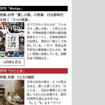
月刊「Wedge」
特集:台湾「麗しの島」の実像 日台新時代
を拓く「3つの視座」
かつてポルトガル人が「フォル
モサ（麗しの島）」と呼んだ台
湾。半導体産業で世界の最先端
技術をリードし、日本統治時代
の記憶も、歴史の一部として内
包している。一方で、現在は米
中対立の最前線に立たされ、難
しい現実に直面している。国際
社会で複雑な立…
»詳細を見る
月刊「ひととき」
特集:京都 2と5の物語
日本の文化や風土、人々の営み
を伝え、旅へと誘ってきた「ひ
ととき」。当誌が幾度となく特
集してきたのが京都です。創刊
25周年を迎える今号では、
〝2〟と〝5〟をキーワード