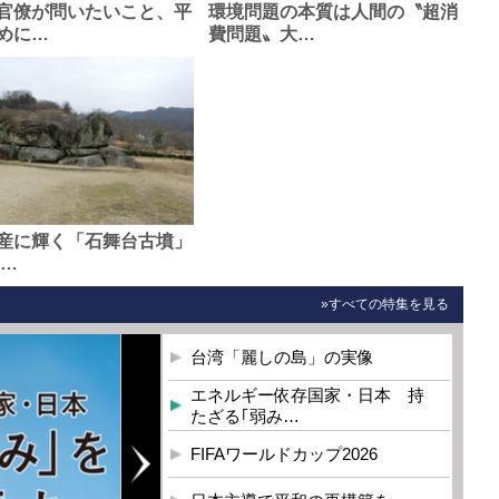
官僚が問いたいこと、平
環境問題の本質は人間の〝超消
めに…
費問題〟大…
産に輝く「石舞台古墳」
0…
»すべての特集を見る
台湾「麗しの島」の実像
エネルギー依存国家・日本 持
たざる｢弱み…
FIFAワールドカップ2026