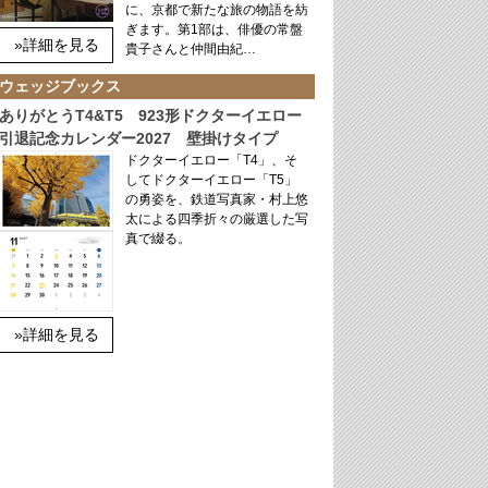
に、京都で新たな旅の物語を紡
ぎます。第1部は、俳優の常盤
»詳細を見る
貴子さんと仲間由紀…
ウェッジブックス
ありがとうT4&T5 923形ドクターイエロー
引退記念カレンダー2027 壁掛けタイプ
ドクターイエロー「T4」、そ
してドクターイエロー「T5」
の勇姿を、鉄道写真家・村上悠
太による四季折々の厳選した写
真で綴る。
»詳細を見る