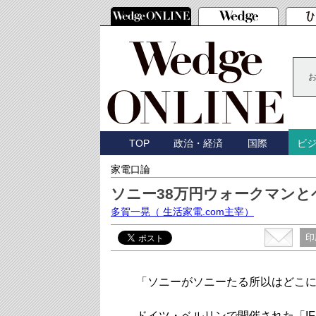
TOP
政治・経済
国際
ビ
家電口論
ソニー38万円ウォークマン
多賀一晃
（ 生活家電.com主宰）
印
「ソニーがソニーたる所以はどこ
ドイツ・ベルリンで開催された「IF