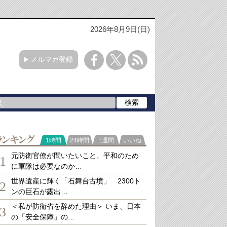
2026年8月9日(日)
メルマガ登録
ランキング
1時間
24時間
1週間
いいね
元防衛官僚が問いたいこと、平和のため
1
に軍隊は必要なのか…
世界遺産に輝く「石舞台古墳」 2300ト
2
ンの巨石が露出…
＜私が防衛省を辞めた理由＞ いま、日本
3
の「安全保障」の…