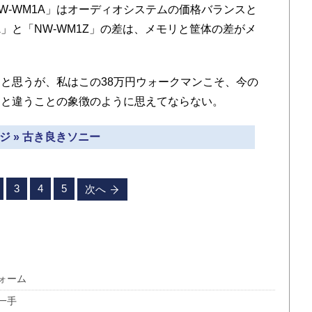
W-WM1A」はオーディオシステムの価格バランスと
A」と「NW-WM1Z」の差は、メモリと筐体の差がメ
と思うが、私はこの38万円ウォークマンこそ、今の
」と違うことの象徴のように思えてならない。
ジ » 古き良きソニー
3
4
5
次へ
ォーム
一手