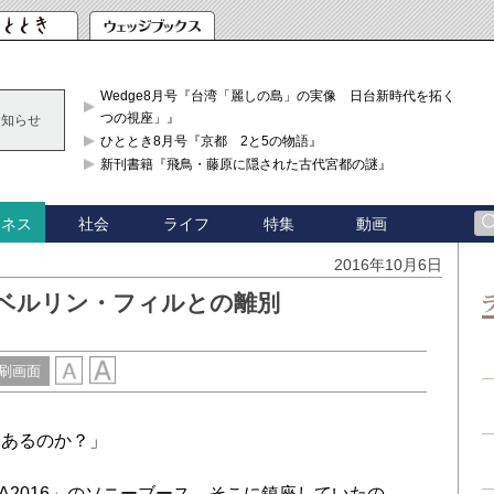
Wedge8月号『台湾「麗しの島」の実像 日台新時代を拓く「3
つの視座」』
お知らせ
ひととき8月号『京都 2と5の物語』
新刊書籍『飛鳥・藤原に隠された古代宮都の謎』
社会
ライフ
特集
動画
ジネス
2016年10月6日
とベルリン・フィルとの離別
刷画面
にあるのか？」
A2016」のソニーブース。そこに鎮座していたの