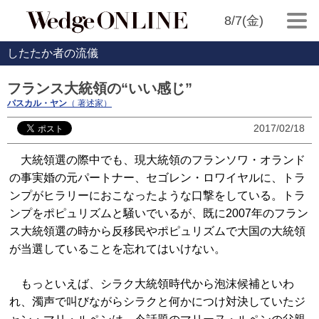
8/7(金)
したたか者の流儀
フランス大統領の“いい感じ”
パスカル・ヤン
（ 著述家）
2017/02/18
大統領選の際中でも、現大統領のフランソワ・オランド
の事実婚の元パートナー、セゴレン・ロワイヤルに、トラ
ンプがヒラリーにおこなったような口撃をしている。トラ
ンプをポピュリズムと騒いでいるが、既に2007年のフラン
ス大統領選の時から反移民やポピュリズムで大国の大統領
が当選していることを忘れてはいけない。
もっといえば、シラク大統領時代から泡沫候補といわ
れ、濁声で叫びながらシラクと何かにつけ対決していたジ