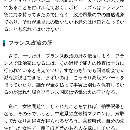
ャン・マリ・ルペンは、今話題のマリーヌ・ルペンの父親
であることを付け加えておく。ポピュリズムはトランプで
急に力を持ってきたのではなく、政治風景の中の自然現象
であり、それが選挙民の数少ない不満のはけ口となってい
ることも忘れてはいけない。
フランス政治の肝
さて、一つだけ、フランス政治の肝を伝授しよう。フラ
ンスで政治家になるには、その過程で能力の検査は十分に
行われていると考えていい。すなわち誰でも国連総会で立
派な演説はできる。まずいのは、こっそり高級アパートを
持っていたり、誰かが金を払って事実上別荘を保有してい
るのがばれた場合フランス国民は悋気の火の玉となる。
逆に、女性問題で、しゃれたことをすれば、拍手喝采と
なる。その伝でいうと、中道系独立候補マクロンは、嫁取
りでかなり高得点が得られるだろう。高校時代、自分の先
生だった女性で、親子ほど差のある人を嫁にしている。