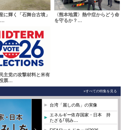
産に輝く「石舞台古墳」
〈熊本地震〉熱中症からどう命
0…
を守るか？…
民主党の攻撃材料と米有
投票…
»すべての特集を見る
台湾「麗しの島」の実像
エネルギー依存国家・日本 持
たざる｢弱み…