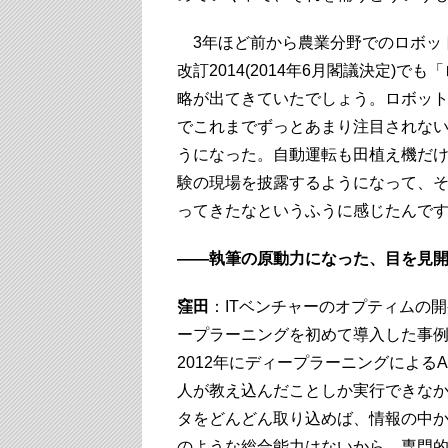
3年ほど前から農業分野でのロボッ
改訂2014(2014年6月閣議決定)
略が出てきていたでしょう。ロボッ
でこれまでずっとあまり注目されな
うになった。自動運転も田植え機だ
験の現場を披露するようになって、
ってきたなというふうに感じたんで
――執筆の原動力になった、目を見
窪田
：ITベンチャーのオプティムの
ープラーニングを初めて導入した事例
2012年にディープラーニングによる
人が教え込んだことしか実行できな
タをどんどん取り込めば、情報の中
のような総合能力はないから、専門