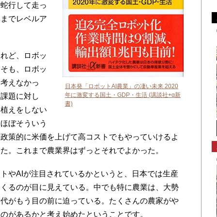
り蛇行して走っ
こまでレベルア
れど、ロボッ
もそも、ロボッ
は考えなかっ
日本発「ロボットAI農業」の凄い未来 2020
年に激変する国土・GDP・生活 (講談社+α新
う課題に対し
書)
田植えをしない
はほぼそういう
は政策的に米価を上げて高コストでもやっていけるよ
きた。これまで農業界はずっとそれでよかった。
トやAIが注目されているかというと、日本では生産
てくるのが目に見えている。中でも特に農業は、大勢
時代がもう目の前に迫っている。たくさんの農家がや
ものがあるかと考え始めたということです。