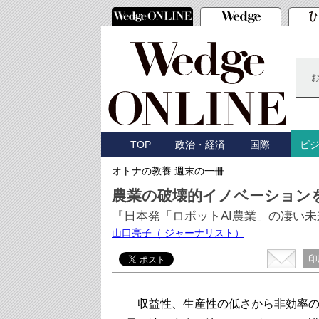
TOP
政治・経済
国際
ビ
オトナの教養 週末の一冊
農業の破壊的イノベーション
『日本発「ロボットAI農業」の凄い
山口亮子
（ ジャーナリスト）
印
収益性、生産性の低さから非効率の