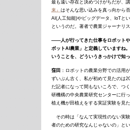
最も遠い存在と決めつけがちだが、講
来』
はそんな思い込みを真っ向から
AI(人工知能)やビッグデータ、Io
というのだ。著者で農業ジャーナリ
――人が行ってきた仕事をロボットや
ボットAI農業」と定義していますね
いうことを、どういうきっかけで知
窪田
：ロボットの農業分野での活用
ずいぶん古く、私が初めて見たのは20
だ記者になって間もないころで、つ
研機構の中央農業研究センターに行
植え機が田植えをする実証実験を見
その時は「なんて実現性のない実験
者のための研究なんじゃないの」と