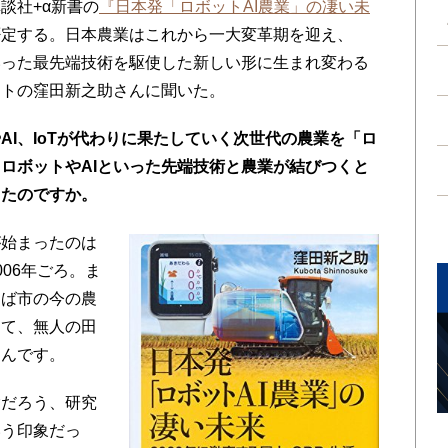
談社+α新書の
『日本発「ロボットAI農業」の凄い未
否定する。日本農業はこれから一大変革期を迎え、
Tといった最先端技術を駆使した新しい形に生まれ変わる
ストの窪田新之助さんに聞いた。
AI、IoTが代わりに果たしていく次世代の農業を「ロ
。ロボットやAIといった先端技術と農業が結びつくと
ったのですか。
が始まったのは
06年ごろ。ま
くば市の今の農
って、無人の田
たんです。
だろう、研究
いう印象だっ