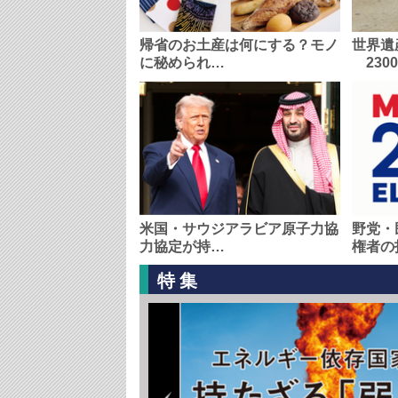
帰省のお土産は何にする？モノ
世界遺
に秘められ…
230
米国・サウジアラビア原子力協
野党・
力協定が持…
権者の
特集