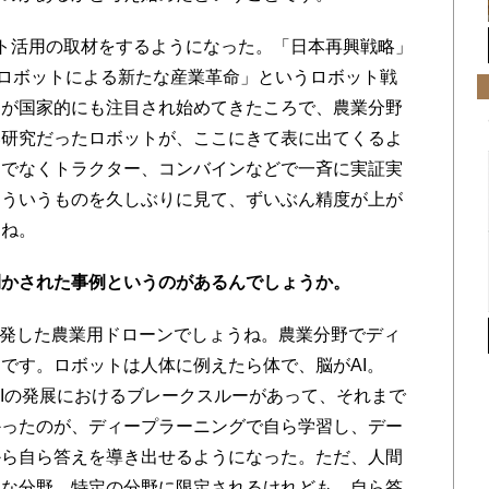
ト活用の取材をするようになった。「日本再興戦略」
でも「ロボットによる新たな産業革命」というロボット戦
トが国家的にも注目され始めてきたころで、農業分野
い研究だったロボットが、ここにきて表に出てくるよ
けでなくトラクター、コンバインなどで一斉に実証実
そういうものを久しぶりに見て、ずいぶん精度が上が
すね。
開かされた事例というのがあるんでしょうか。
開発した農業用ドローンでしょうね。農業分野でディ
です。ロボットは人体に例えたら体で、脳がAI。
AIの発展におけるブレークスルーがあって、それまで
かったのが、ディープラーニングで自ら学習し、デー
から自ら答えを導き出せるようになった。ただ、人間
的な分野、特定の分野に限定されるけれども、自ら答