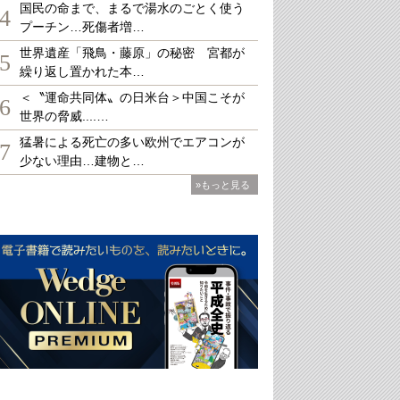
国民の命まで、まるで湯水のごとく使う
4
プーチン…死傷者増…
世界遺産「飛鳥・藤原」の秘密 宮都が
5
繰り返し置かれた本…
＜〝運命共同体〟の日米台＞中国こそが
6
世界の脅威....…
猛暑による死亡の多い欧州でエアコンが
7
少ない理由…建物と…
»もっと見る