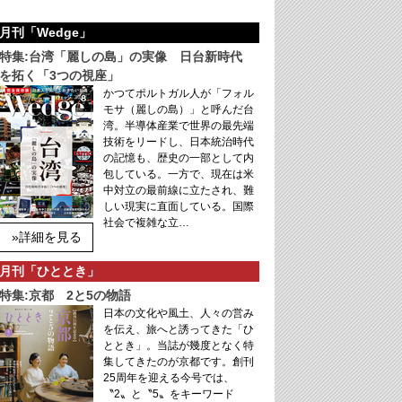
月刊「Wedge」
特集:台湾「麗しの島」の実像 日台新時代
を拓く「3つの視座」
かつてポルトガル人が「フォル
モサ（麗しの島）」と呼んだ台
湾。半導体産業で世界の最先端
技術をリードし、日本統治時代
の記憶も、歴史の一部として内
包している。一方で、現在は米
中対立の最前線に立たされ、難
しい現実に直面している。国際
社会で複雑な立…
»詳細を見る
月刊「ひととき」
特集:京都 2と5の物語
日本の文化や風土、人々の営み
を伝え、旅へと誘ってきた「ひ
ととき」。当誌が幾度となく特
集してきたのが京都です。創刊
25周年を迎える今号では、
〝2〟と〝5〟をキーワード