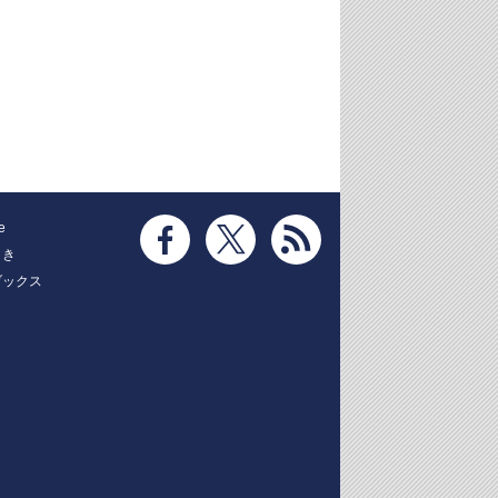
e
とき
ブックス