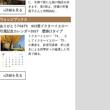
に、京都で新たな旅の物語を紡
ぎます。第1部は、俳優の常盤
»詳細を見る
貴子さんと仲間由紀…
ウェッジブックス
ありがとうT4&T5 923形ドクターイエロー
引退記念カレンダー2027 壁掛けタイプ
ドクターイエロー「T4」、そ
してドクターイエロー「T5」
の勇姿を、鉄道写真家・村上悠
太による四季折々の厳選した写
真で綴る。
»詳細を見る