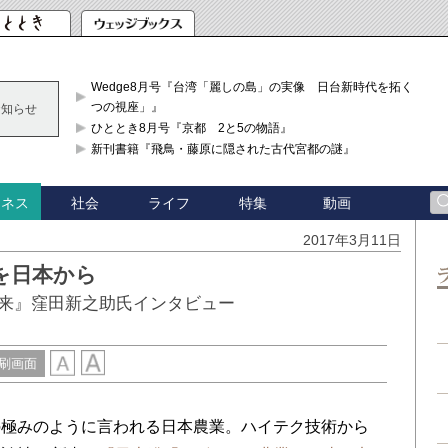
Wedge8月号『台湾「麗しの島」の実像 日台新時代を拓く「3
つの視座」』
お知らせ
ひととき8月号『京都 2と5の物語』
新刊書籍『飛鳥・藤原に隠された古代宮都の謎』
社会
ライフ
特集
動画
ジネス
2017年3月11日
を日本から
未来』窪田新之助氏インタビュー
刷画面
極みのように言われる日本農業。ハイテク技術から