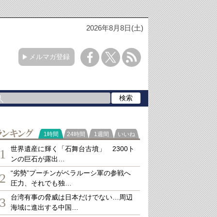
2026年8月8日(土)
メルマガ登録
ランキング
1時間
24時間
1週間
いいね
世界遺産に輝く「石舞台古墳」 2300ト
1
ンの巨石が露出…
“劣勢”プーチンがベラルーシ軍の参戦へ
2
圧力、それでも独…
台湾有事の脅威は日本だけでない…周辺
3
海域に進出する中国…