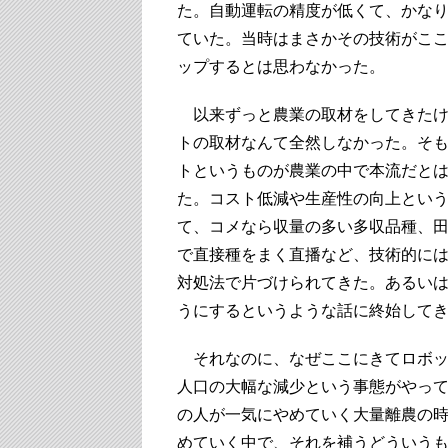
た。自動運転の精度が低くて、かな
ていた。当時はまさかその技術がこ
ップするとは思わなかった。
以来ずっと農業の取材をしてきたけ
トの取材なんて全然しなかった。そ
トというものが農業の中で本流だと
た。コスト低減や生産性の向上とい
て、コメなら収量の多い多収品種、
で直接種をまく直播など、技術的に
対処法で片づけられてきた。あるい
うにするというような話に終始して
それなのに、なぜここにきてロボッ
人口の大幅な減少という事態がやっ
の人が一気にやめていく大量離農の
めていく中で、それを補うどういう