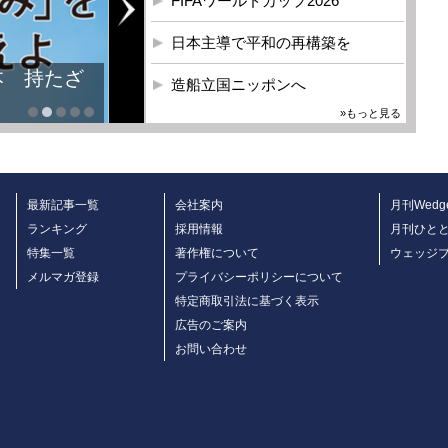
FIFAワールドカップ2026
日本主導で平和の再構築を
本 持たざ
造船立国ニッポンへ
»もっと見る
最新記事一覧
会社案内
月刊Wedg
ランキング
採用情報
月刊ひと
特集一覧
著作権について
ウェッジ
メルマガ登録
プライバシーポリシーについて
特定商取引法に基づく表示
広告のご案内
お問い合わせ