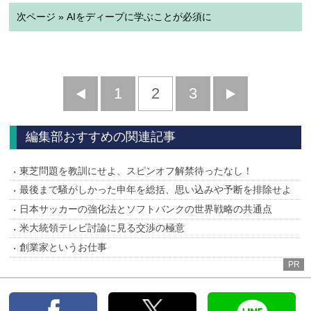
次ページ » AIをディープに学ぶことが必須に
前
1
2
3
次
へ
へ
編集部おすすめの関連記事
東芝問題を教訓にせよ、スピンオフ解禁待ったなし！
最後まで騒がしかった申年を総括、思い込みや予断を排除せよ
日本サッカーの強化法とソフトバンクの世界戦略の共通点
米大統領テレビ討論に見る交渉の極意
創業家というお仕事
PR