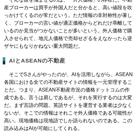
産ブローカーは買手が外国人だと分かると、高い値段を吹
っかけてくるのが常だという。ただ情報の非対称性が著し
く、ブローカーの言い値が適正価格からどれだけ乖離して
いるのか見当がつかないことが多いという。外人価格で購
入させられて、地元人価格で売却せざるをえなかったら逆
ザヤにもなりかねない重大問題だ。
AIとASEANの不動産
そこでSさんがやったのが、AIを活用しながら、ASEAN
各国における全ての不動産サイトの情報を一元管理するこ
とだ。つまり、ASEAN不動産市況の価格ドットコムの作
成である。言うは易しであるが、それを実行するのは大変
だ。まず言語の問題。英語サイトを運営する業者は少なく
ないが、そこでの情報はそれこそ外人価格である可能性が
高い。現地価格は現地語でしか語られないのである。この
読み込みはAIが可能にしてくれる。