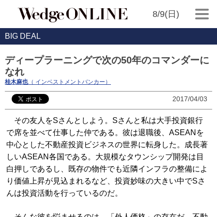
8/9(日)
BIG DEAL
ディープラーニングで次の50年のコマンダーに
なれ
桂木麻也
（ インベストメントバンカー）
2017/04/03
その友人をSさんとしよう。Sさんと私は大手投資銀行
で席を並べて仕事した仲である。彼は退職後、ASEANを
中心とした不動産投資ビジネスの世界に転身した。成長著
しいASEAN各国である。大規模なタウンシップ開発は目
白押しであるし、既存の物件でも近隣インフラの整備によ
り価値上昇が見込まれるなど、投資妙味の大きい中でSさ
んは投資活動を行っているのだ。
そんな彼を悩ませるのは、「外人価格」の存在だ。不動