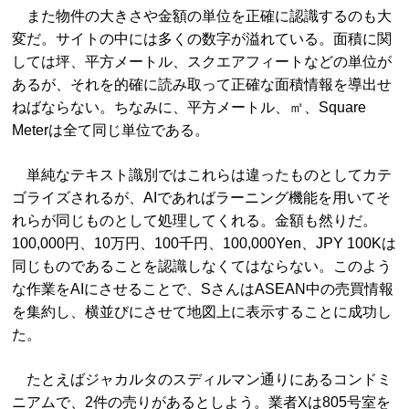
また物件の大きさや金額の単位を正確に認識するのも大
変だ。サイトの中には多くの数字が溢れている。面積に関
しては坪、平方メートル、スクエアフィートなどの単位が
あるが、それを的確に読み取って正確な面積情報を導出せ
ねばならない。ちなみに、平方メートル、㎡、Square
Meterは全て同じ単位である。
単純なテキスト識別ではこれらは違ったものとしてカテ
ゴライズされるが、AIであればラーニング機能を用いてそ
れらが同じものとして処理してくれる。金額も然りだ。
100,000円、10万円、100千円、100,000Yen、JPY 100Kは
同じものであることを認識しなくてはならない。このよう
な作業をAIにさせることで、SさんはASEAN中の売買情報
を集約し、横並びにさせて地図上に表示することに成功し
た。
たとえばジャカルタのスディルマン通りにあるコンドミ
ニアムで、2件の売りがあるとしよう。業者Xは805号室を