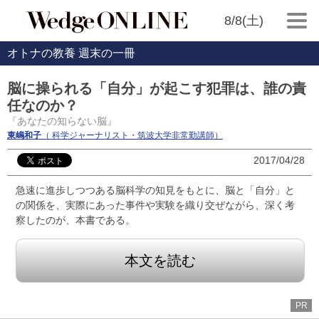
8/8(土)
オトナの教養 週末の一冊
脳に操られる「自分」が起こす犯罪は、誰の責
任なのか？
『あなたの知らない脳』
東嶋和子
（ 科学ジャーナリスト・筑波大学非常勤講師）
2017/04/28
急速に進歩しつつある脳科学の知見をもとに、脳と「自分」と
の関係を、実際にあった事件や実験を織り交ぜながら、深く考
察したのが、本書である。
本文を読む
PR