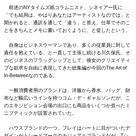
前述のNYタイムズ紙コラムニスト、シネイアー氏に
「でも結局は、やはりあなたはアーティストなのでは」と
聞かれると、通訳を通して「違う」と答え、仕草でそのこ
とをきちんとメモに書いておくように、と促したという。
自身はビジネスウーマンであり、多くの従業員に対して
責任を抱えている、と一貫して主張し続ける川久保氏。そ
のビジネスのフラッグシップとして、彼女のクリエイティ
ブな欲求を自由に表現してきた総集編が今回のThe Art of
In-Betweenなのである。
一般消費者用のブランドは、洋服から香水、バッグ、財
布など幅広いラインを持つコム・デ・ギャルソンだが、こ
のエキジビション会場の出口にも商品をいくつか並べたミ
ニブティックが設置されていた。
ハウスブランドの一つ、プレイはハートに目がついたデ
ザインがトレードマークのカジュアルブランドだが、Tシ