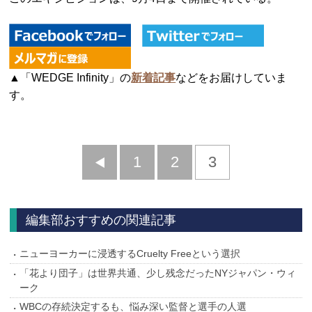
▲「WEDGE Infinity」の
新着記事
などをお届けしていま
す。
前
1
2
3
へ
編集部おすすめの関連記事
ニューヨーカーに浸透するCruelty Freeという選択
「花より団子」は世界共通、少し残念だったNYジャパン・ウィ
ーク
WBCの存続決定するも、悩み深い監督と選手の人選