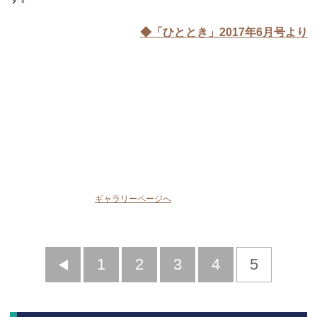
◆「ひととき」2017年6月号より
ギャラリーページへ
前
1
2
3
4
5
へ