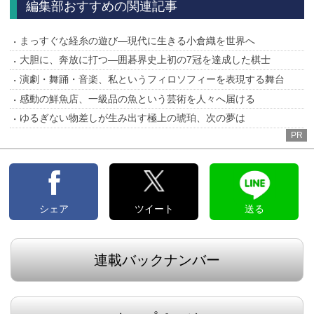
編集部おすすめの関連記事
まっすぐな経糸の遊び―現代に生きる小倉織を世界へ
大胆に、奔放に打つ―囲碁界史上初の7冠を達成した棋士
演劇・舞踊・音楽、私というフィロソフィーを表現する舞台
感動の鮮魚店、一級品の魚という芸術を人々へ届ける
ゆるぎない物差しが生み出す極上の琥珀、次の夢は
PR
シェア
ツイート
送る
連載バックナンバー