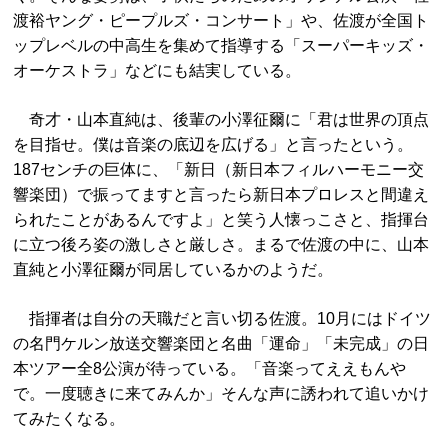
渡裕ヤング・ピープルズ・コンサート」や、佐渡が全国ト
ップレベルの中高生を集めて指導する「スーパーキッズ・
オーケストラ」などにも結実している。
奇才・山本直純は、後輩の小澤征爾に「君は世界の頂点
を目指せ。僕は音楽の底辺を広げる」と言ったという。
187センチの巨体に、「新日（新日本フィルハーモニー交
響楽団）で振ってますと言ったら新日本プロレスと間違え
られたことがあるんですよ」と笑う人懐っこさと、指揮台
に立つ後ろ姿の激しさと厳しさ。まるで佐渡の中に、山本
直純と小澤征爾が同居しているかのようだ。
指揮者は自分の天職だと言い切る佐渡。10月にはドイツ
の名門ケルン放送交響楽団と名曲「運命」「未完成」の日
本ツアー全8公演が待っている。「音楽ってええもんや
で。一度聴きに来てみんか」そんな声に誘われて追いかけ
てみたくなる。