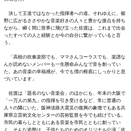
決して王道ではなかった指揮者への道。それゆえに、裾
野に広がるささやかな音楽好きの人々と豊かな接点を持ち
ながら、瞬く間に世界に飛び立った佐渡は、これまで出会
ったすべての人と経験とが今の自分に繋がっていると言
う。
「高校の吹奏楽部でも、ママさんコーラスでも、楽譜な
んか読めないメンバーも一生懸命みんなで音を創ってい
た。あの音楽の幸福感が、今でも僕の根底にしっかりと息
づいています」
佐渡は「題名のない音楽会」のほかにも、年末の大阪で
「一万人の第九」の指揮を引き受けるなど、常に普通の
人々の隣にいた。阪神淡路大震災の復興の象徴でもある兵
庫県立芸術文化センターの芸術監督を今でも続けている。
市民の暮らしとともにある音楽を市民とともに創ってい
く。そんな姿勢は、子供たちのためのオリジナル公演「佐