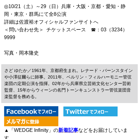
◎
10/21（土）～29（日）兵庫・大阪・京都・愛知・静
岡・東京・群馬にて全8公演
詳細は佐渡裕オフィシャルファンサイトへ
＜問い合わせ先＞
チケットスペース
☎
：03（3234）
9999
写真・岡本隆史
さど ゆたか／1961年、京都府生まれ。レナード・バーンスタイン
や小澤征爾らに師事。2011年、ベルリン・フィルハーモニー管弦
楽団の定期公演を指揮。02年から兵庫県立芸術文化センター芸術
監督、15年からウィーンの名門トーンキュンストラー管弦楽団音
楽監督を務める。
▲「WEDGE Infinity」の
新着記事
などをお届けしていま
す。