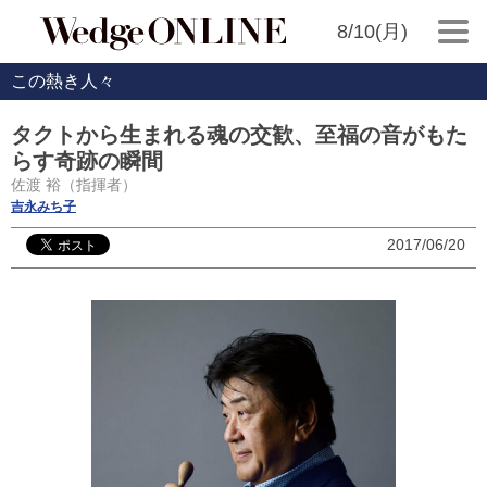
8/10(月)
この熱き人々
タクトから生まれる魂の交歓、至福の音がもた
らす奇跡の瞬間
佐渡 裕（指揮者）
吉永みち子
2017/06/20