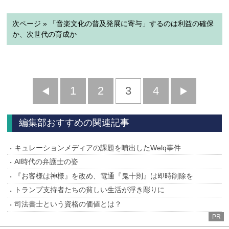
次ページ » 「音楽文化の普及発展に寄与」するのは利益の確保
か、次世代の育成か
前
1
2
3
4
次
へ
へ
編集部おすすめの関連記事
キュレーションメディアの課題を噴出したWelq事件
AI時代の弁護士の姿
『お客様は神様』を改め、電通『鬼十則』は即時削除を
トランプ支持者たちの貧しい生活が浮き彫りに
司法書士という資格の価値とは？
PR