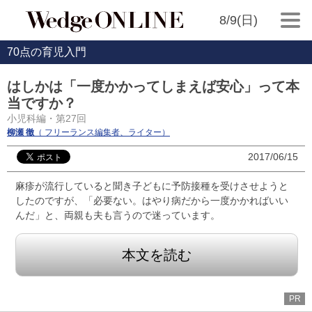
8/9(日)
70点の育児入門
はしかは「一度かかってしまえば安心」って本
当ですか？
小児科編・第27回
柳瀬 徹
（ フリーランス編集者、ライター）
2017/06/15
麻疹が流行していると聞き子どもに予防接種を受けさせようと
したのですが、「必要ない。はやり病だから一度かかればいい
んだ」と、両親も夫も言うので迷っています。
本文を読む
PR