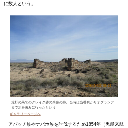
に数人という。
荒野の果てのクレイグ砦の兵舎の跡。当時は当番兵がリオグランデ
まで水を汲みに行ったという
ギャラリーページへ
アパッチ族やナバホ族を討伐するため1854年（黒船来航