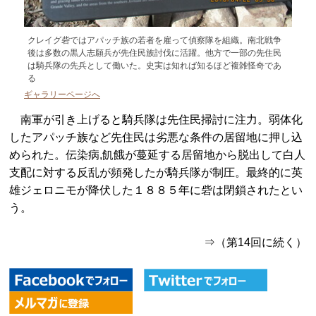
クレイグ砦ではアパッチ族の若者を雇って偵察隊を組織。南北戦争
後は多数の黒人志願兵が先住民族討伐に活躍。他方で一部の先住民
は騎兵隊の先兵として働いた。史実は知れば知るほど複雑怪奇であ
る
ギャラリーページへ
南軍が引き上げると騎兵隊は先住民掃討に注力。弱体化
したアパッチ族など先住民は劣悪な条件の居留地に押し込
められた。伝染病,飢餓が蔓延する居留地から脱出して白人
支配に対する反乱が頻発したが騎兵隊が制圧。最終的に英
雄ジェロニモが降伏した１８８５年に砦は閉鎖されたとい
う。
⇒（第14回に続く）