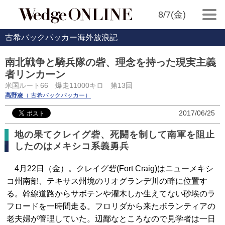
8/7(金)
古希バックパッカー海外放浪記
南北戦争と騎兵隊の砦、理念を持った現実主義
者リンカーン
米国ルート66 爆走11000キロ 第13回
高野凌
（ 古希バックパッカー）
2017/06/25
地の果てクレイグ砦、死闘を制して南軍を阻止
したのはメキシコ系義勇兵
4月22日（金）。クレイグ砦(Fort Craig)はニューメキシ
コ州南部、テキサス州境のリオグランデ川の畔に位置す
る。幹線道路からサボテンや灌木しか生えてない砂埃のラ
フロードを一時間走る。フロリダから来たボランティアの
老夫婦が管理していた。辺鄙なところなので見学者は一日