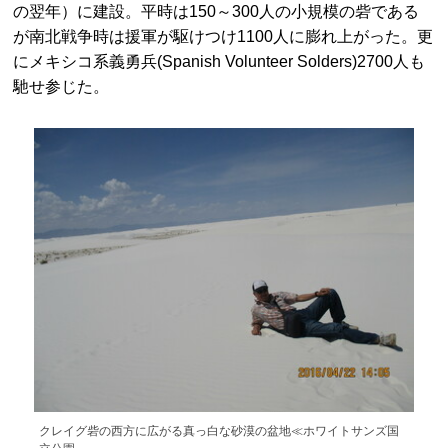
の翌年）に建設。平時は150～300人の小規模の砦である
が南北戦争時は援軍が駆けつけ1100人に膨れ上がった。更
にメキシコ系義勇兵(Spanish Volunteer Solders)2700人も
馳せ参じた。
クレイグ砦の西方に広がる真っ白な砂漠の盆地≪ホワイトサンズ国