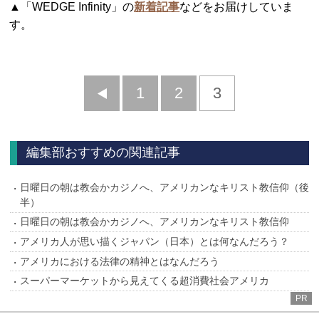
▲「WEDGE Infinity」の
新着記事
などをお届けしていま
す。
前
1
2
3
へ
編集部おすすめの関連記事
日曜日の朝は教会かカジノへ、アメリカンなキリスト教信仰（後
半）
日曜日の朝は教会かカジノへ、アメリカンなキリスト教信仰
アメリカ人が思い描くジャパン（日本）とは何なんだろう？
アメリカにおける法律の精神とはなんだろう
スーパーマーケットから見えてくる超消費社会アメリカ
PR