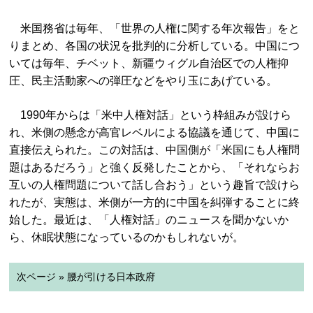
米国務省は毎年、「世界の人権に関する年次報告」をと
りまとめ、各国の状況を批判的に分析している。中国につ
いては毎年、チベット、新疆ウィグル自治区での人権抑
圧、民主活動家への弾圧などをやり玉にあげている。
1990年からは「米中人権対話」という枠組みが設けら
れ、米側の懸念が高官レベルによる協議を通じて、中国に
直接伝えられた。この対話は、中国側が「米国にも人権問
題はあるだろう」と強く反発したことから、「それならお
互いの人権問題について話し合おう」という趣旨で設けら
れたが、実態は、米側が一方的に中国を糾弾することに終
始した。最近は、「人権対話」のニュースを聞かないか
ら、休眠状態になっているのかもしれないが。
次ページ » 腰が引ける日本政府