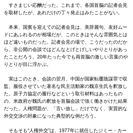
すさまじい応酬だった。これまで、各国首脳の記者会見
を取材したが、あれだけの丁々発止はみたことがない。
本来、国賓を迎えての記者会見は、美辞麗句、友好ムー
ドにあふれるのが相場だが、このときはそんな雰囲気とは
ほど遠いものだった。記者会見の場で、こうだったのだか
ら、非公開の会談ではどんなとげとげしいやりとりがあっ
たことだろう。20年たった今でも両首脳の激しい言葉のや
りとりが目に浮かぶ。
実はこのとき、会談の翌月、中国が国家転覆陰謀罪で収
監、服役させていた著名な民主活動家の魏京生氏を釈放し
た。原子力協定の履行などという取引材料はあったもの
の、米政府が魏氏の釈放を首脳会談で強く働きかけた結果
だった。人権問題が、「言い放し」だけでなく、実質的な
外交交渉の対象になった典型的な例だろう。
そもそも“人権外交”は、1977年に就任したジミー・カー