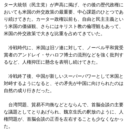
ター大統領（民主党）が声高に掲げ、その後の歴代政権に
おいても米国の外交政策の最重要、中心課題のひとつであ
り続けてきた。カーター政権以前も、自由と民主主義とい
う米国の価値観、さらにはキリスト教の倫理観もあって、
米国の外交政策で大きな比重を占めてきていた。
冷戦時代に、米国は旧ソ連に対して、ノーベル平和賞受
賞者のアンドレイ・サハロフ博士の流刑などを強く批判す
るなど、人権抑圧に懸念を表明し続けてきた。
冷戦終了後、中国が新しいスーパーパワーとして米国と
対峙するようになると、その矛先が中国に向けられたのは
自然の成り行きだった。
台湾問題、貿易不均衡などとならんで、首脳会談の主要
な議題としてとりあげられ、魏京生氏の釈放のように、人
権問題が、首脳会談の正否を左右することも少なくなかっ
た。