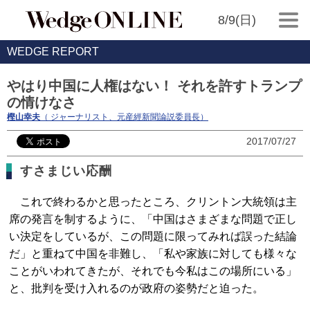
8/9(日)
WEDGE REPORT
やはり中国に人権はない！ それを許すトランプ
の情けなさ
樫山幸夫
（ ジャーナリスト、元産經新聞論説委員長）
2017/07/27
すさまじい応酬
これで終わるかと思ったところ、クリントン大統領は主
席の発言を制するように、「中国はさまざまな問題で正し
い決定をしているが、この問題に限ってみれば誤った結論
だ」と重ねて中国を非難し、「私や家族に対しても様々な
ことがいわれてきたが、それでも今私はこの場所にいる」
と、批判を受け入れるのが政府の姿勢だと迫った。