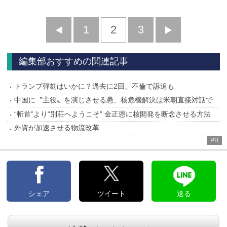
前
1
2
3
次
へ
へ
編集部おすすめの関連記事
トランプ弾劾はいかに？過去に2回、不倫で訴追も
中国に〝主役〟を演じさせる愚、核危機解決は米朝直接対話で
“斬首”より“別荘へようこそ” 金正恩に核開発を断念させる方法
外資が加速させる物流改革
PR
シェア
ツイート
送る