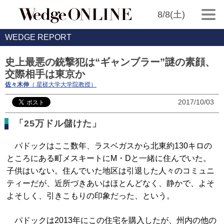
8/8(土)
WEDGE REPORT
史上最悪の銃撃犯は“ギャンブラー”謎の素顔、
交際相手は東京か
佐々木伸
（ 星槎大学大学院教授）
2017/10/03
「25万ドル儲けた」
パドックはここ数年、ラスベガスから北東約130キロの
ところにある町メスキートにM・Dと一緒に住んでいた。
子供はいない。住んでいた地区は引退した人々のコミュニ
ティーだが、近所づきあいはほとんどなく、静かで、よそ
よそしく、引きこもりの印象だった、という。
パドックは2013年にこの住宅を購入したが、州内の他の