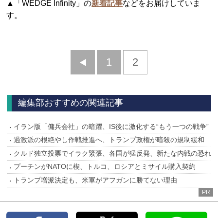
▲「WEDGE Infinity」の
新着記事
などをお届けしていま
す。
前
1
2
へ
編集部おすすめの関連記事
イラン版「傭兵会社」の暗躍、IS後に激化する“もう一つの戦争”
過激派の根絶やし作戦推進へ、トランプ政権が暗殺の規制緩和
クルド独立投票でイラク緊張、各国が猛反発、新たな内戦の恐れ
プーチンがNATOに楔、トルコ、ロシアとミサイル購入契約
トランプ増派決定も、米軍がアフガンに勝てない理由
PR