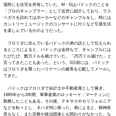
場所にも住宅を所有していた。M・Dはパドックのことを
「プロのギャンブラー」として近所に紹介しており、ラス
ベガスを訪れてはポーカーなどのギャンブルをし、時には
カントリーミュージックのコンサートに行くなど引退生活
を楽しんでいるかのようだった。
フロリダに住んでいるパドックの弟の話として伝えられ
るところによると、パドックは金持ちで、ギャンブルには
たびたび、数万ドルを賭けていた。「25万ドル儲けた」と
言ってきたこともあった、という。5日前には、パドック
はフロリダを襲ったハリケーンの被害を心配してメールし
てきた。
パドックはフロリダで会計士や不動産屋として稼ぎ、
1985年から3年間、軍事産業のロッキード・マーティンに
勤務したこともある。その後、テキサスやカリフォルニア
などを転々とし、ネバダ州に移った。弟によると、精神疾
患もなく、また宗教や政治団体とも関わりがなかった。な