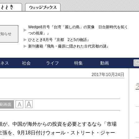
Wedge8月号『台湾「麗しの島」の実像 日台新時代を拓く「3
つの視座」』
お知らせ
ひととき8月号『京都 2と5の物語』
新刊書籍『飛鳥・藤原に隠された古代宮都の謎』
ジネス
社会
ライフ
特集
動画
2017年10月24日
刷画面
頭が、中国が海外からの投資を必要とするなら「市場
主張を、9月18日付けウォール・ストリート・ジャー