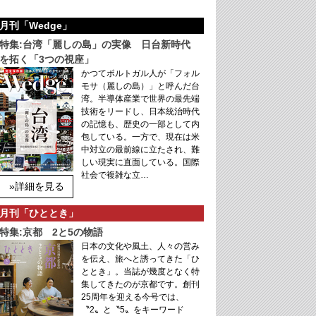
月刊「Wedge」
特集:台湾「麗しの島」の実像 日台新時代
を拓く「3つの視座」
かつてポルトガル人が「フォル
モサ（麗しの島）」と呼んだ台
湾。半導体産業で世界の最先端
技術をリードし、日本統治時代
の記憶も、歴史の一部として内
包している。一方で、現在は米
中対立の最前線に立たされ、難
しい現実に直面している。国際
社会で複雑な立…
»詳細を見る
月刊「ひととき」
特集:京都 2と5の物語
日本の文化や風土、人々の営み
を伝え、旅へと誘ってきた「ひ
ととき」。当誌が幾度となく特
集してきたのが京都です。創刊
25周年を迎える今号では、
〝2〟と〝5〟をキーワード