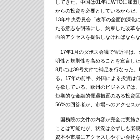
してきた。中国は01年にWTOに加
からの投資を必要としているからだ
13年中央委員会「改革の全面的深化
たる意志を明確にし、約束した改革
向的アクセスを提供しなければなら
17年1月のダボス会議で習近平は、
明性と規則性を高めることを宣言した
8月には39号文件で補足を行なった
る。17年の前半、外国による投資は
を欲している。欧州のビジネスでは
短期的な金融的優遇措置のある投資
56%の回答者が、市場へのアクセス
国務院の文件の内容が完全に実施さ
ことは可能だが、状況は必ずしも楽
資本や市場にアクセスしやすい会社