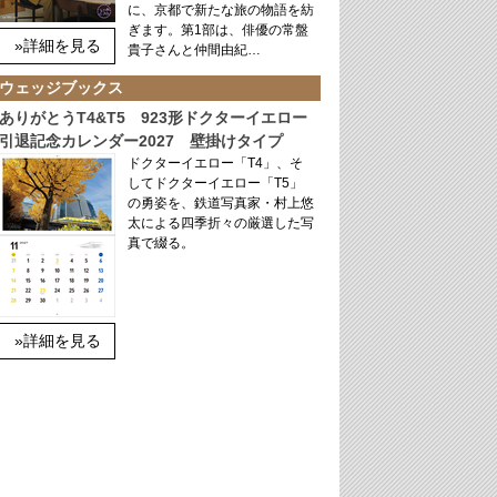
に、京都で新たな旅の物語を紡
ぎます。第1部は、俳優の常盤
»詳細を見る
貴子さんと仲間由紀…
ウェッジブックス
ありがとうT4&T5 923形ドクターイエロー
引退記念カレンダー2027 壁掛けタイプ
ドクターイエロー「T4」、そ
してドクターイエロー「T5」
の勇姿を、鉄道写真家・村上悠
太による四季折々の厳選した写
真で綴る。
»詳細を見る