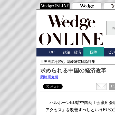
TOP
政治・経済
ビ
国際
世界潮流を読む 岡崎研究所論評集
求められる中国の経済改革
岡崎研究所
印
ハルボーンEU駐中国商工会議所会
アクセス」を改善すべしというEUの