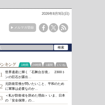
2026年8月9日(日)
メルマガ登録
ランキング
1時間
24時間
1週間
いいね
世界遺産に輝く「石舞台古墳」 2300ト
1
ンの巨石が露出…
元防衛官僚が問いたいこと、平和のため
2
に軍隊は必要なのか…
＜私が防衛省を辞めた理由＞ いま、日本
3
の「安全保障」の…