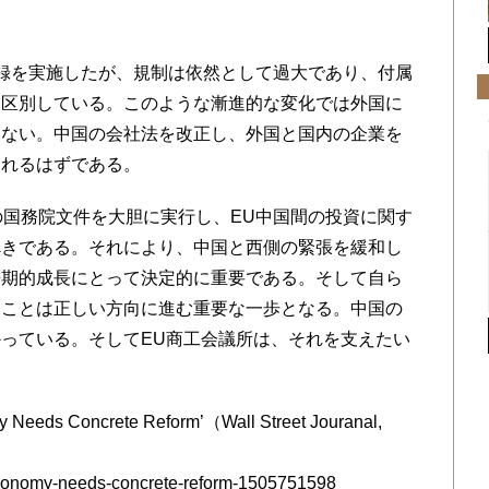
録を実施したが、規制は依然として過大であり、付属
を区別している。このような漸進的な変化では外国に
えない。中国の会社法を改正し、外国と国内の企業を
まれるはずである。
国務院文件を大胆に実行し、EU中国間の投資に関す
べきである。それにより、中国と西側の緊張を緩和し
長期的成長にとって決定的に重要である。そして自ら
ることは正しい方向に進む重要な一歩となる。中国の
っている。そしてEU商工会議所は、それを支えたい
Needs Concrete Reform’（Wall Street Jouranal,
-economy-needs-concrete-reform-1505751598