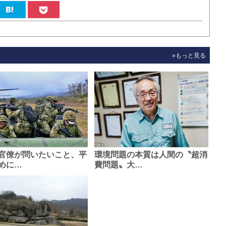
»もっと見る
官僚が問いたいこと、平
環境問題の本質は人間の〝超消
めに…
費問題〟大…