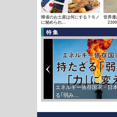
帰省のお土産は何にする？モノ
世界遺
に秘められ…
230
特集
エネルギー依存国家・日
る｢弱み…