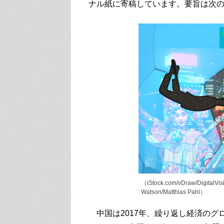
ナル紙に寄稿しています。要旨は次
（iStock.com/vDraw/DigitalVis
Watson/Matthias Pahl）
中国は2017年、繰り返し経済のグ