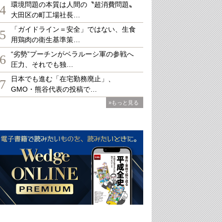
環境問題の本質は人間の〝超消費問題〟
4
大田区の町工場社長…
「ガイドライン＝安全」ではない、生食
5
用鶏肉の衛生基準策…
“劣勢”プーチンがベラルーシ軍の参戦へ
6
圧力、それでも独…
日本でも進む「在宅勤務廃止」、
7
GMO・熊谷代表の投稿で…
»もっと見る