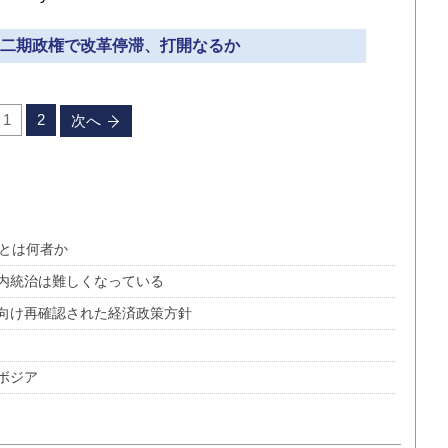
平第二期政権で改革停滞、打開なるか
1
2
次へ
」とは何者か
内統治は難しくなっている
向け再確認された経済政策方針
ボジア