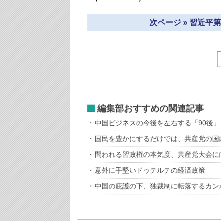
次ページ » 習近
編集部おすすめの関連記事
中国ビジネスの今後を左右する「90後
国民を豊かにするだけでは、共産党の国
問われる習政権の本気度、共産党大会に
意外に手堅いドゥテルテの経済政策
中国の庇護の下、独裁制に転落するカン