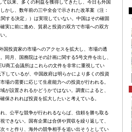
盟して以来、多くの利益を獲得してきたし、今日も外国
。しかし、数年前の三中全会で示された改革案（注：
に関する決定」）は実現していない。中国はその確固
を確実に前に進め、貿易と投資の双方で市場への双方
ない。
外国投資家の市場へのアクセスを拡大し、市場の透
。同月、国務院はその計画に関する5号文件を出し、
。EU商工会議所はこれらの文件を非常に重視してい
低下しているが、中国政府は明らかにより多くの投資
、市場の需要に応じて生産能力への投資が行われる。
区域が設置されるかどうかではない。調査によると、
が確保されれば投資を拡大したいと考えている。
れ、公平な競争が行われるならば、信頼を勝ち取る
観視できない。国有企業は合併や買収を繰り返して、
を次々と作り、海外の競争相手を追い出そうとしてい