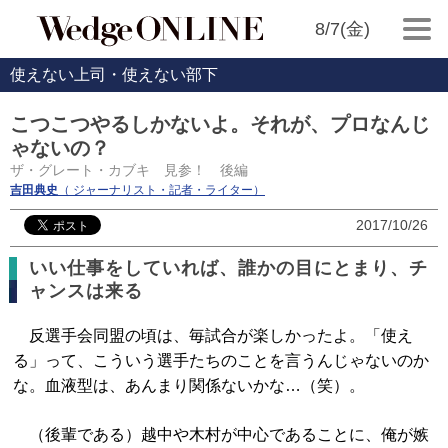
8/7(金)
使えない上司・使えない部下
こつこつやるしかないよ。それが、プロなんじ
ゃないの？
ザ・グレート・カブキ 見参！ 後編
吉田典史
（ ジャーナリスト・記者・ライター）
2017/10/26
いい仕事をしていれば、誰かの目にとまり、チ
ャンスは来る
反選手会同盟の頃は、毎試合が楽しかったよ。「使え
る」って、こういう選手たちのことを言うんじゃないのか
な。血液型は、あんまり関係ないかな…（笑）。
（後輩である）越中や木村が中心であることに、俺が嫉