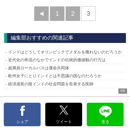
前
1
2
3
へ
編集部おすすめの関連記事
インドはどうしてオリンピックでメダルを獲れないのだろうか
近代化の奔流のなかでインドの伝統的価値観の行方は
超満員ローカルバスは運命共同体
欧州女子にとりインドとは不思議の国なのだろうか
経済成長の陰インドの社会問題を告発する医師
PR
シェア
ツイート
送る